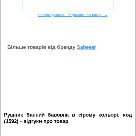
Набори рушників - подивитись всі товари →
Бiльше товарiв вiд бренду
Saheser
Рушник банний бавовна в сірому кольорі, код
(1592)
- вiдгуки про товар