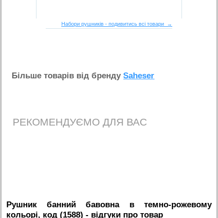
Набори рушників - подивитись всі товари →
Бiльше товарiв вiд бренду
Saheser
РЕКОМЕНДУЄМО ДЛЯ ВАС
Рушник банний бавовна в темно-рожевому
кольорі, код (1588)
- вiдгуки про товар