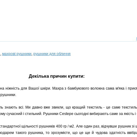
и
,
махрові рушники
,
рушники для обличчя
Декілька причин купити:
а ніжність для Вашої шкіри. Махра з бамбукового волокна сама м'яка і приємн
і рушники.
ь знають всі. Ми давно вже звикли, що кращий текстиль - це саме текстиль
ому сучасний і стильний. Рушники Cestepe сьогодні вибирають саме за якість і 
 стандартної щільності рушників 400 гр / м2. Але один раз, відчувши рушник зі щ
олодарем такого рушника, то зрозумієте, що це ще й чудова здатність ввібр