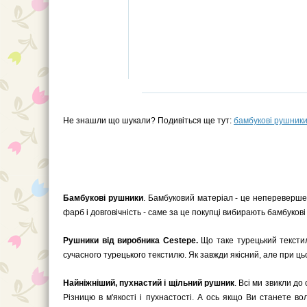
Не знашли що шукали? Подивіться ще тут:
бамбукові рушник
Бамбукові рушники
. Бамбуковий матеріал - це неперевершен
фарб і довговічність - саме за це покупці вибирають бамбуков
Рушники від виробника Cestepe.
Що таке турецький текстил
сучасного турецького текстилю. Як завжди якісний, але при ць
Найніжніший, пухнастий і щільний рушник
. Всі ми звикли до
Різницю в м'якості і пухнастості. А ось якщо Ви станете в