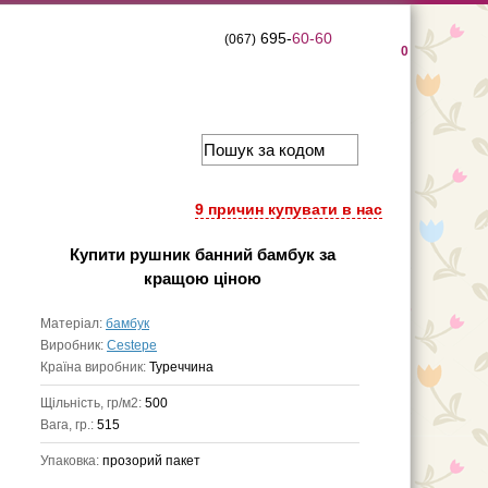
695-
60-60
(067)
0
9 причин купувати в нас
Купити
рушник банний бамбук
за
кращою ціною
Матеріал:
бамбук
Виробник:
Cestepe
Країна виробник:
Туреччина
Щільність, гр/м2:
500
Вага, гр.:
515
Упаковка:
прозорий пакет