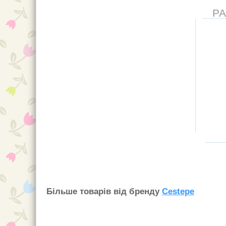
Р
Бiльше товарiв вiд бренду
Cestepe