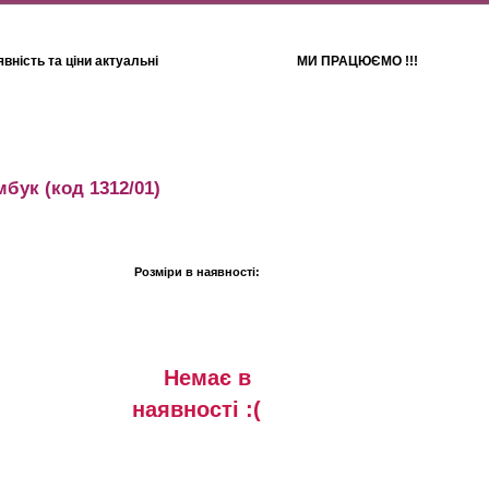
вність та ціни актуальні
МИ ПРАЦЮЄМО !!!
Для дітей
Рушники
мбук
(код 1312/01)
Розміри в наявності:
Немає в
наявностi :(