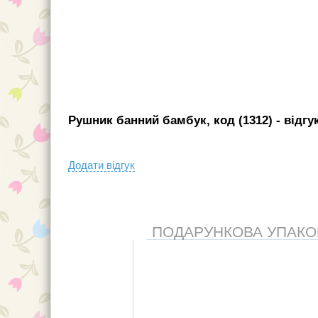
Рушник банний бамбук, код (1312)
- вiдгу
Додати вiдгук
ПОДАРУНКОВА УПАКОВК