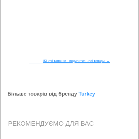
Жіночі тапочки - подивитись всі товари →
Бiльше товарiв вiд бренду
Turkey
РЕКОМЕНДУЄМО ДЛЯ ВАС