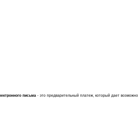
лектронного письма
- это предварительный платеж, который дает возможно