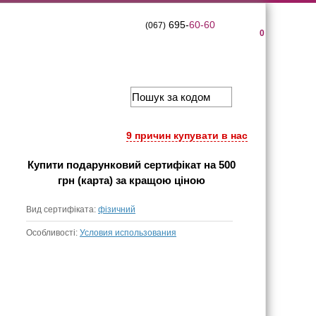
695-
60-60
(067)
0
9 причин купувати в нас
Купити
подарунковий сертифікат на 500
грн (карта)
за кращою ціною
Вид сертифіката:
фізичний
Особливості:
Условия использования