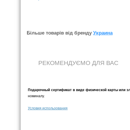
Бiльше товарiв вiд бренду
Украина
РЕКОМЕНДУЄМО ДЛЯ ВАС
Подарочный сертификат в виде физической карты или э
номиналу.
Условия использования