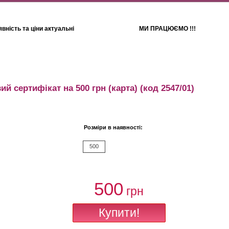
вність та ціни актуальні
МИ ПРАЦЮЄМО !!!
Для дітей
Рушники
й сертифікат на 500 грн (карта)
(код 2547/01)
Розміри в наявності:
500
500
грн