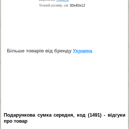
Точний розмір, см:
30x40x12
Бiльше товарiв вiд бренду
Украина
Подарункова сумка середня, код (1491)
- вiдгуки
про товар