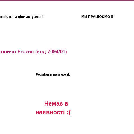
вність та ціни актуальні
МИ ПРАЦЮЄМО !!!
Для дітей
Рушники
пончо Frozen
(код 7094/01)
Розміри в наявності:
Немає в
наявностi :(