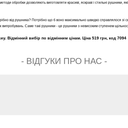
 методи обробки дозволяють виготовляти красиві, яскраві і стильні рушники, які
рібно від рушника? Потрібно що б воно максимально швидко справлялося зі св
вих випробувань. Саме такі рушники - це рушники з невисоким ступенем щільнос
. Відмінний вибір по відмінним цінам. Ціна 519 грн, код 7094
- ВIДГУКИ ПРО НАС -