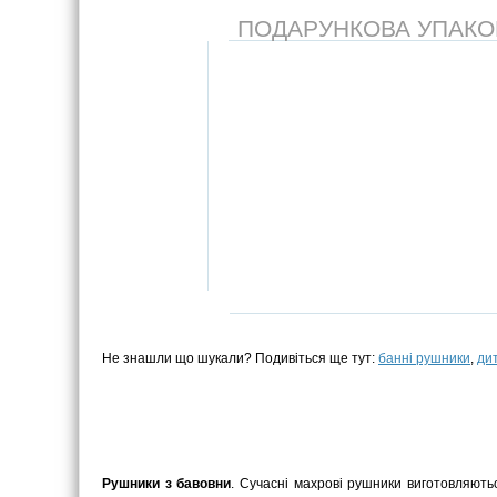
ПОДАРУНКОВА УПАКОВК
Не знашли що шукали? Подивіться ще тут:
банні рушники
,
ди
Рушники з бавовни
. Сучасні махрові рушники виготовляютьс