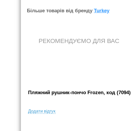
Бiльше товарiв вiд бренду
Turkey
РЕКОМЕНДУЄМО ДЛЯ ВАС
Пляжний рушник-пончо Frozen, код (7094)
Додати вiдгук