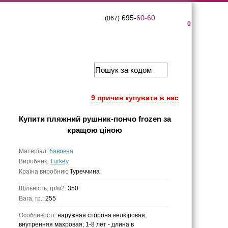
695-
60-60
(067)
0
9 причин купувати в нас
Купити
пляжний рушник-пончо frozen
за
кращою ціною
Матеріал:
бавовна
Виробник:
Turkey
Країна виробник:
Туреччина
Щільність, гр/м2:
350
Вага, гр.:
255
Особливості:
наружная сторона велюровая,
внутренняя махровая; 1-8 лет - длина в