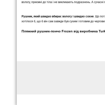
вологу, приємні до тіла і не викликають подразнень. А сучасні
Рушник, який швидко вбирає вологу і швидко сохне
. Що пот
хотілося б, що б він сам завжди був сухим і готовим до черго
Пляжний рушник-пончо Frozen від виробника Turkey