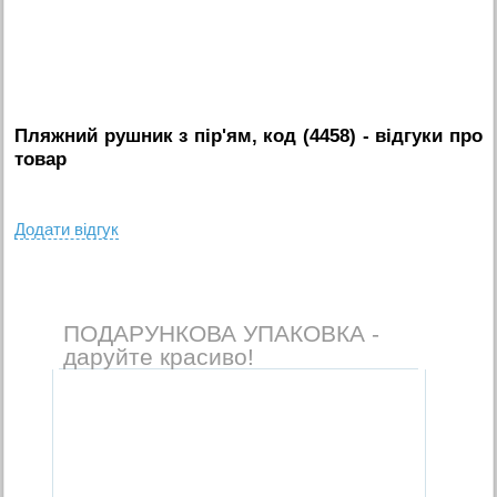
Пляжний рушник з пір'ям, код (4458)
- вiдгуки про
товар
Додати вiдгук
ПОДАРУНКОВА УПАКОВКА -
даруйте красиво!