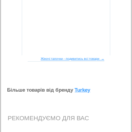
Жіночі тапочки - подивитись всі товари →
Бiльше товарiв вiд бренду
Turkey
РЕКОМЕНДУЄМО ДЛЯ ВАС