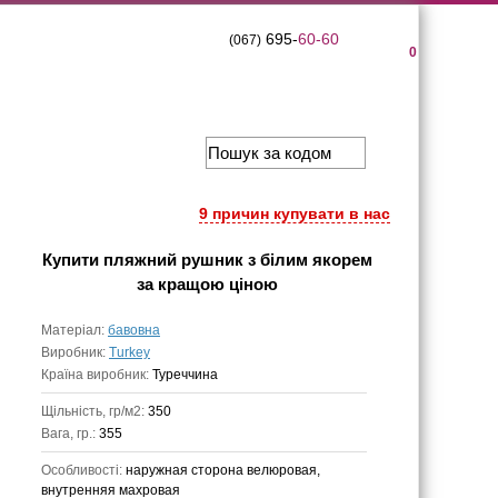
695-
60-60
(067)
0
9 причин купувати в нас
Купити
пляжний рушник з білим якорем
за кращою ціною
Матеріал:
бавовна
Виробник:
Turkey
Країна виробник:
Туреччина
Щільність, гр/м2:
350
Вага, гр.:
355
Особливості:
наружная сторона велюровая,
внутренняя махровая