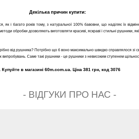
Декілька причин купити:
я, як і багато років тому, з натуральної 100% бавовни, що наділяє їх відмі
 методи обробки дозволяють виготовляти красиві, яскраві і стильні рушники, які
рібно від рушника? Потрібно що б воно максимально швидко справлялося зі св
вих випробувань. Саме такі рушники - це рушники з невисоким ступенем щільнос
Купуйте в магазині 60m.com.ua. Ціна 381 грн, код 3076
- ВIДГУКИ ПРО НАС -