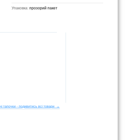
Упаковка:
прозорий пакет
чі тапочки - подивитись всі товари →