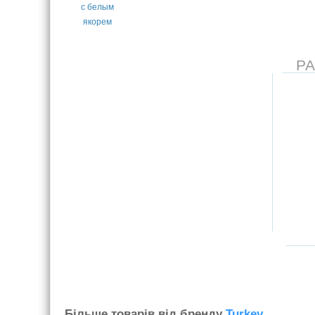
Р
Бiльше товарiв вiд бренду
Turkey