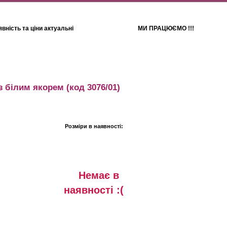
вність та ціни актуальні
МИ ПРАЦЮЄМО !!!
Для дітей
Рушники
з білим якорем
(код 3076/01)
Розміри в наявності:
Немає в
наявностi :(