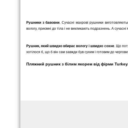
Рушники з бавовни
. Сучасні махрові рушники виготовляютьс
вологу, приємні до тіла і не викликають подразнень. А сучасні
Рушник, який швидко вбирає вологу і швидко сохне
. Що пот
хотілося б, що б він сам завжди був сухим і готовим до черго
Пляжний рушник з білим якорем від фірми Turkey. 