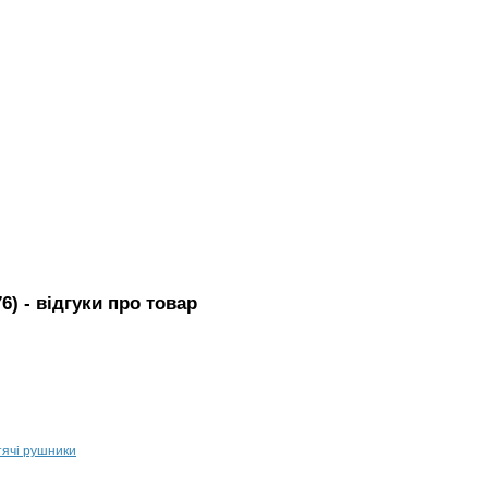
6)
- вiдгуки про товар
тячі рушники