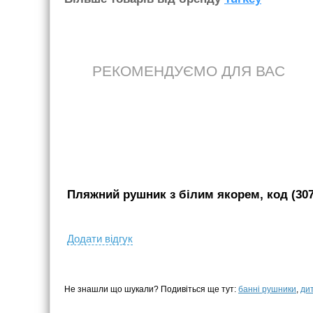
РЕКОМЕНДУЄМО ДЛЯ ВАС
Пляжний рушник з білим якорем, код (307
Додати вiдгук
Не знашли що шукали? Подивіться ще тут:
банні рушники
,
ди