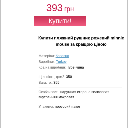
393
грн
Купити
пляжний рушник рожевий minnie
mouse
за кращою ціною
Матеріал:
бавовна
Виробник:
Turkey
Країна виробник:
Туреччина
Щільність, гр/м2:
350
Вага, гр.:
355
Особливості:
наружная сторона велюровая,
внутренняя махровая.
Упаковка:
прозорий пакет