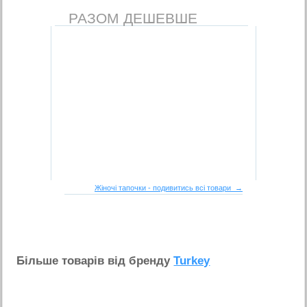
РАЗОМ ДЕШЕВШЕ
Жіночі тапочки - подивитись всі товари →
Бiльше товарiв вiд бренду
Turkey