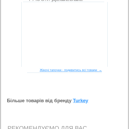
Жіночі тапочки - подивитись всі товари →
Бiльше товарiв вiд бренду
Turkey
РЕКОМЕНДУЄМО ДЛЯ ВАС