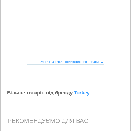
Жіночі тапочки - подивитись всі товари →
Бiльше товарiв вiд бренду
Turkey
РЕКОМЕНДУЄМО ДЛЯ ВАС