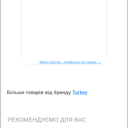
Жіночі тапочки - подивитись всі товари →
Бiльше товарiв вiд бренду
Turkey
РЕКОМЕНДУЄМО ДЛЯ ВАС