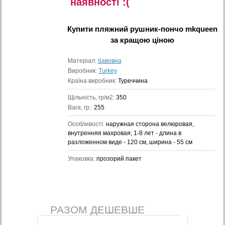
наявностi :(
Купити
пляжний рушник-пончо mkqueen
за кращою ціною
Матеріал:
бавовна
Виробник:
Turkey
Країна виробник:
Туреччина
Щільність, гр/м2:
350
Вага, гр.:
255
Особливості:
наружная сторона велюровая,
внутренняя махровая; 1-8 лет - длина в
разложенном виде - 120 см, ширина - 55 см
Упаковка:
прозорий пакет
РАЗОМ ДЕШЕВШЕ