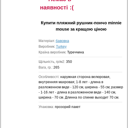
наявностi :(
Купити
пляжний рушник-пончо minnie
mouse
за кращою ціною
Матеріал:
бавовна
Виробник:
Turkey
Країна виробник:
Туреччина
Щільність, гр/м2:
350
Вага, гр.:
265
Особливості:
наружная сторона велюровая,
внутренняя махровая; 1-8 лет - длина в
разложенном виде - 120 см, ширина - 55 см; размер
- 1-16 лет - длина в разложенном виде - 140 см,
ширина - 70 см. Длинна по спинке выходит 70 см.
Упаковка:
прозорий пакет