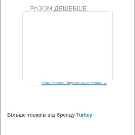
РАЗОМ ДЕШЕВШЕ
Жіночі тапочки - подивитись всі товари →
Бiльше товарiв вiд бренду
Turkey