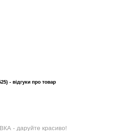
525)
- вiдгуки про товар
А - даруйте красиво!