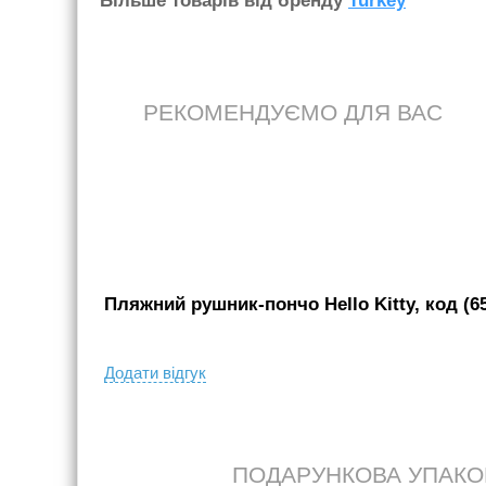
Бiльше товарiв вiд бренду
Turkey
РЕКОМЕНДУЄМО ДЛЯ ВАС
Пляжний рушник-пончо Hello Kitty, код (6
Додати вiдгук
ПОДАРУНКОВА УПАКОВК