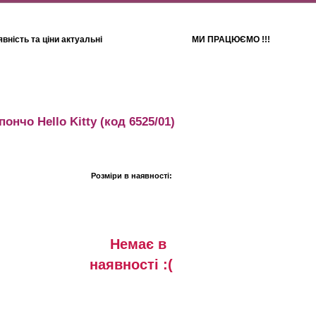
вність та ціни актуальні
МИ ПРАЦЮЄМО !!!
Для дітей
Рушники
ончо Hello Kitty
(код 6525/01)
Розміри в наявності:
Немає в
наявностi :(