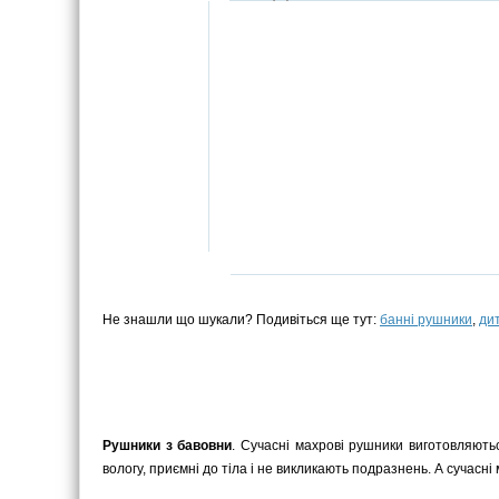
Не знашли що шукали? Подивіться ще тут:
банні рушники
,
ди
Рушники з бавовни
. Сучасні махрові рушники виготовляютьс
вологу, приємні до тіла і не викликають подразнень. А сучасні