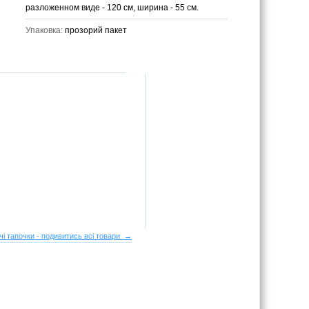
разложенном виде - 120 см, ширина - 55 см.
Упаковка:
прозорий пакет
чі тапочки - подивитись всі товари →