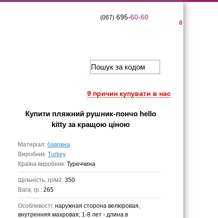
695-
60-60
(067)
0
9 причин купувати в нас
Купити
пляжний рушник-пончо hello
kitty
за кращою ціною
Матеріал:
бавовна
Виробник:
Turkey
Країна виробник:
Туреччина
Щільність, гр/м2:
350
Вага, гр.:
265
Особливості:
наружная сторона велюровая,
внутренняя махровая; 1-8 лет - длина в