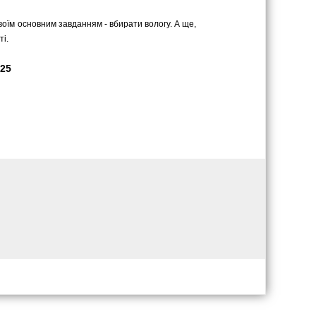
оїм основним завданням - вбирати вологу. А ще,
ті.
525