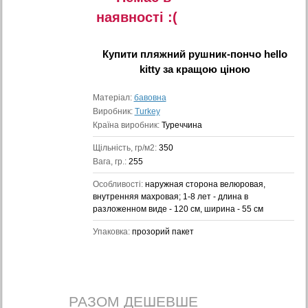
наявностi :(
Купити
пляжний рушник-пончо hello
kitty
за кращою ціною
Матеріал:
бавовна
Виробник:
Turkey
Країна виробник:
Туреччина
Щільність, гр/м2:
350
Вага, гр.:
255
Особливості:
наружная сторона велюровая,
внутренняя махровая; 1-8 лет - длина в
разложенном виде - 120 см, ширина - 55 см
Упаковка:
прозорий пакет
РАЗОМ ДЕШЕВШЕ