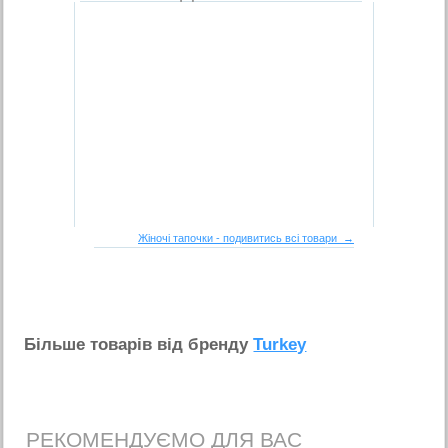
Жіночі тапочки - подивитись всі товари →
Бiльше товарiв вiд бренду
Turkey
РЕКОМЕНДУЄМО ДЛЯ ВАС