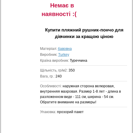
Немає в
наявностi :(
Купити
пляжний рушник-пончо для
дівчинки
за кращою ціною
Матеріал:
бавовна
Виробник:
Turkey
Країна виробник:
Туреччина
Щільність, гр/м2:
350
Вага, гр.:
240
Особливості:
наружная сторона велюровая,
внутренняя махровая. Размер 1-8 лет - длина в
разложенном виде - 111 см, ширина - 54 см.
Обратите внимание на размеры!
Упаковка:
прозорий пакет