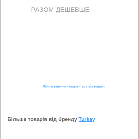
РАЗОМ ДЕШЕВШЕ
Жіночі тапочки - подивитись всі товари →
Бiльше товарiв вiд бренду
Turkey