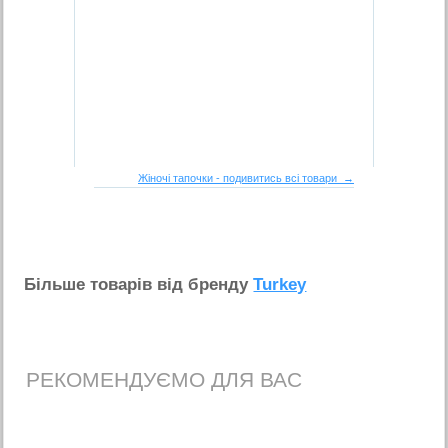
Жіночі тапочки - подивитись всі товари →
Бiльше товарiв вiд бренду
Turkey
РЕКОМЕНДУЄМО ДЛЯ ВАС