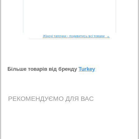
Жіночі тапочки - подивитись всі товари →
Бiльше товарiв вiд бренду
Turkey
РЕКОМЕНДУЄМО ДЛЯ ВАС