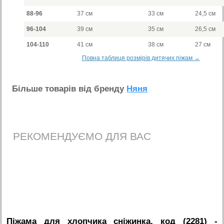
88-96
37 см
33 см
24,5 см
96-104
39 см
35 см
26,5 см
104-110
41 см
38 см
27 см
Повна таблиця розмірів дитячих піжам →
Бiльше товарiв вiд бренду
Няня
РЕКОМЕНДУЄМО ДЛЯ ВАС
Піжама для хлопчика сніжинка, код (2281)
-