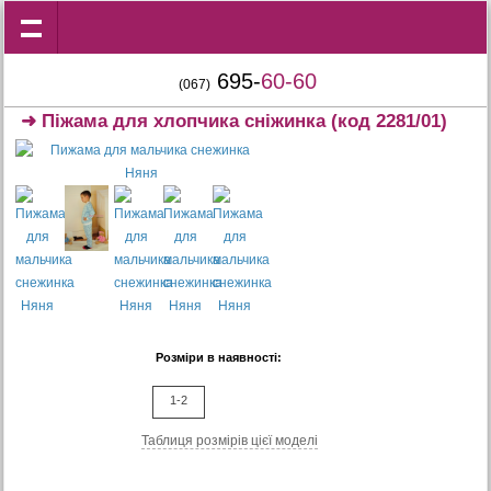
695-
60-60
(067)
➜
Піжама для хлопчика сніжинка
(код 2281/01)
Розміри в наявності:
1-2
Таблиця розмiрiв цiєї моделi