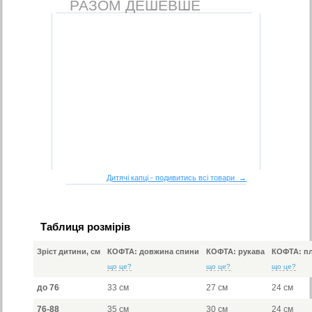
РАЗОМ ДЕШЕВШЕ
Дитячі капці - подивитись всі товари →
Таблиця розмірів
Зріст дитини, см
КОФТА: довжина спини
КОФТА: рукава
КОФТА: пл
що це?
що це?
що це?
до 76
33 см
27 см
24 см
76-88
35 см
30 см
24 см