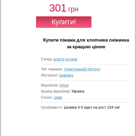
301
грн
Купити
піжама для хлопчика сніжинка
за кращою ціною
Склад:
кофта+штани
Тип тканини:
трикотажний (футер)
Матеріал:
бавовна
Виробник:
Няня
Країна виробник:
Україна
Сезон:
зима
Особливості:
размер 4-5 идет на рост 104 см!