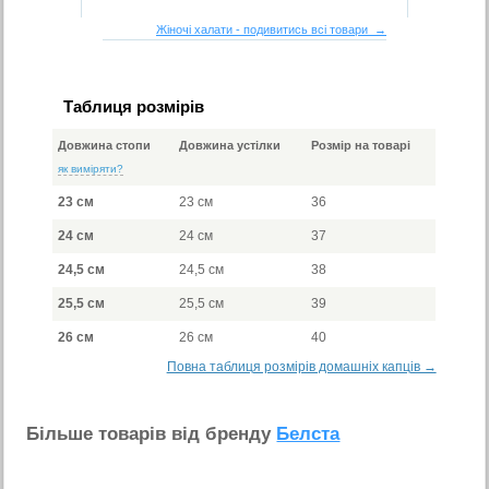
Жіночі халати - подивитись всі товари →
Таблиця розмірів
Довжина стопи
Довжина устілки
Розмір на товарі
як виміряти?
23 см
23 см
36
24 см
24 см
37
24,5 см
24,5 см
38
25,5 см
25,5 см
39
26 см
26 см
40
Повна таблиця розмірів домашніх капців →
Бiльше товарiв вiд бренду
Белста