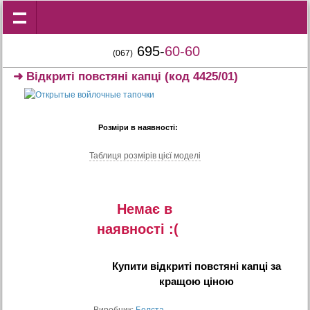
695-
60-60
(067)
➜
Відкриті повстяні капці
(код 4425/01)
Розміри в наявності:
Таблиця розмiрiв цiєї моделi
Немає в
наявностi :(
Купити
відкриті повстяні капці
за
кращою ціною