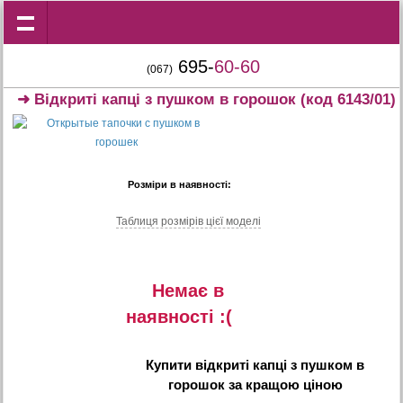
695-
60-60
(067)
➜
Відкриті капці з пушком в горошок
(код 6143/01)
Розміри в наявності:
Таблиця розмiрiв цiєї моделi
Немає в
наявностi :(
Купити
відкриті капці з пушком в
горошок
за кращою ціною