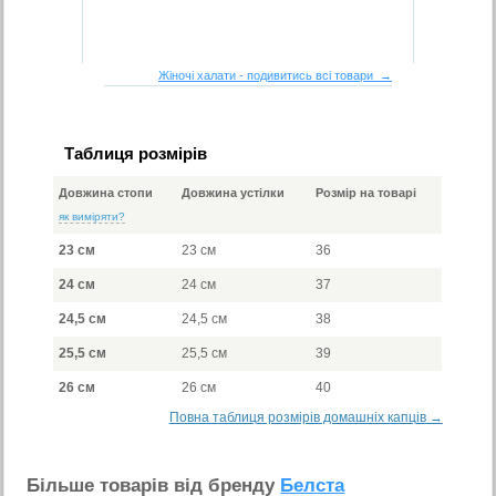
Жіночі халати - подивитись всі товари →
Таблиця розмірів
Довжина стопи
Довжина устілки
Розмір на товарі
як виміряти?
23 см
23 см
36
24 см
24 см
37
24,5 см
24,5 см
38
25,5 см
25,5 см
39
26 см
26 см
40
Повна таблиця розмірів домашніх капців →
Бiльше товарiв вiд бренду
Белста