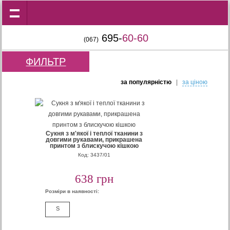
695-
60-60
(067)
ФИЛЬТР
за популярнiстю
|
за цiною
Сукня з м'якої і теплої тканини з
довгими рукавами, прикрашена
принтом з блискучою кішкою
Код: 3437/01
638 грн
Розміри в наявності:
S