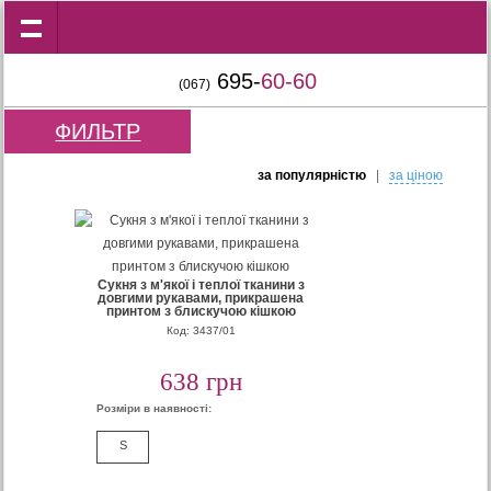
695-
60-60
(067)
ФИЛЬТР
за популярнiстю
|
за цiною
Сукня з м'якої і теплої тканини з
довгими рукавами, прикрашена
принтом з блискучою кішкою
Код: 3437/01
638 грн
Розміри в наявності:
S