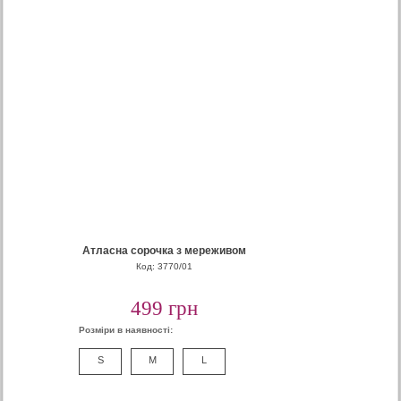
Атласна сорочка з мереживом
Код: 3770/01
499 грн
Розміри в наявності:
S
M
L