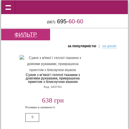
695-
60-60
(067)
ФИЛЬТР
за популярнiстю
|
за цiною
Сукня з м'якої і теплої тканини з
довгими рукавами, прикрашена
принтом з блискучою кішкою
Код: 3437/01
638 грн
Розміри в наявності:
S