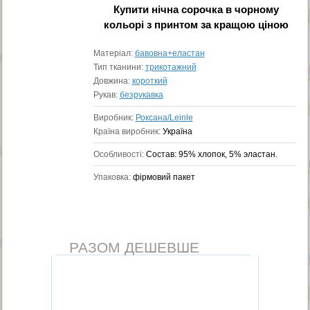
Купити
нічна сорочка в чорному
кольорі з принтом
за кращою ціною
Матеріал:
бавовна+еластан
Тип тканини:
трикотажний
Довжина:
короткий
Рукав:
безрукавка
Виробник:
Роксана/Leinle
Країна виробник:
Україна
Особливості:
Состав: 95% хлопок, 5% эластан.
Упаковка:
фірмовий пакет
РАЗОМ ДЕШЕВШЕ