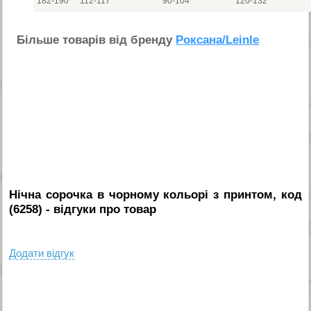
182-190
112-117
90-104
120-132
Бiльше товарiв вiд бренду
Роксана/Leinle
Нічна сорочка в чорному кольорі з принтом, код
(6258)
- вiдгуки про товар
Додати вiдгук