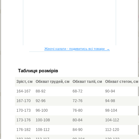
Жіночі халати - подивитись всі товари →
Таблиця розмірів
Зріст, см
Обхват грудей, см
Обхват талії, см
Обхват стегон, см
164-167
88-92
68-72
90-94
167-170
92-96
72-76
94-98
170-173
96-100
76-80
98-104
173-176
100-108
80-84
104-112
176-182
108-112
84-90
112-120