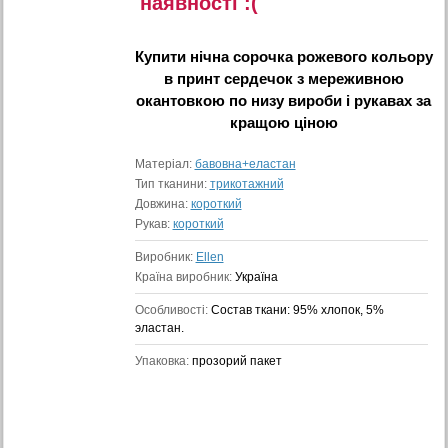
наявностi :(
Купити
нічна сорочка рожевого кольору
в принт сердечок з мереживною
окантовкою по низу вироби і рукавах
за
кращою ціною
Матеріал:
бавовна+еластан
Тип тканини:
трикотажний
Довжина:
короткий
Рукав:
короткий
Виробник:
Ellen
Країна виробник:
Україна
Особливості:
Состав ткани: 95% хлопок, 5%
эластан.
Упаковка:
прозорий пакет