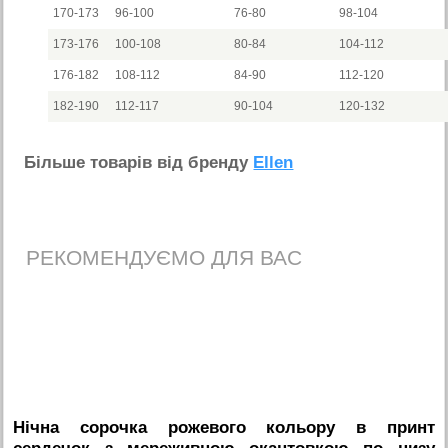
170-173
96-100
76-80
98-104
173-176
100-108
80-84
104-112
176-182
108-112
84-90
112-120
182-190
112-117
90-104
120-132
Бiльше товарiв вiд бренду
Ellen
РЕКОМЕНДУЄМО ДЛЯ ВАС
Нічна сорочка рожевого кольору в принт