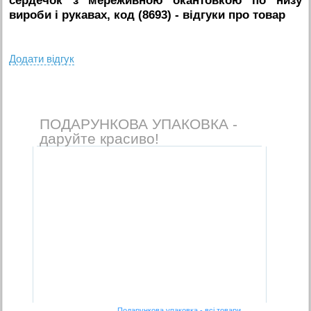
сердечок з мереживною окантовкою по низу
вироби і рукавах, код (8693)
- вiдгуки про товар
Додати вiдгук
ПОДАРУНКОВА УПАКОВКА -
даруйте красиво!
Подарункова упаковка - всі товари →