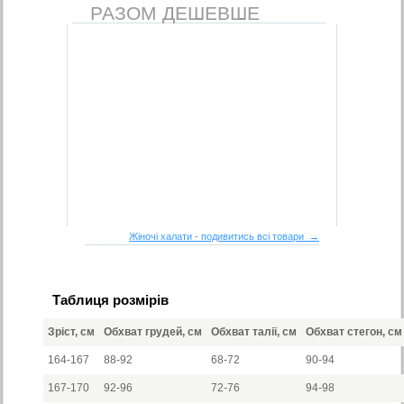
РАЗОМ ДЕШЕВШЕ
Жіночі халати - подивитись всі товари →
Таблиця розмірів
Зріст, см
Обхват грудей, см
Обхват талії, см
Обхват стегон, см
164-167
88-92
68-72
90-94
167-170
92-96
72-76
94-98