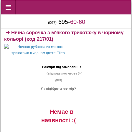
695-
60-60
(067)
➜
Нічна сорочка з м'якого трикотажу в чорному
кольорі
(код 217/01)
Розміри під замовлення
(відправимо через 3-4
дня)
Як підібрати розмір?
Немає в
наявностi :(