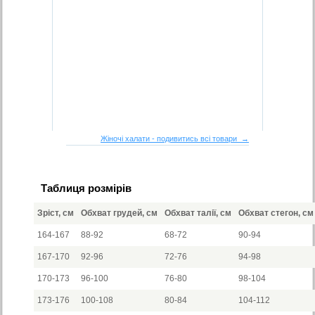
Жіночі халати - подивитись всі товари →
Таблиця розмірів
Зріст, см
Обхват грудей, см
Обхват талії, см
Обхват стегон, см
164-167
88-92
68-72
90-94
167-170
92-96
72-76
94-98
170-173
96-100
76-80
98-104
173-176
100-108
80-84
104-112