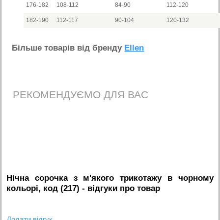
176-182
108-112
84-90
112-120
182-190
112-117
90-104
120-132
Бiльше товарiв вiд бренду
Ellen
РЕКОМЕНДУЄМО ДЛЯ ВАС
Нічна сорочка з м'якого трикотажу в чорному
кольорі, код (217)
- вiдгуки про товар
Додати вiдгук