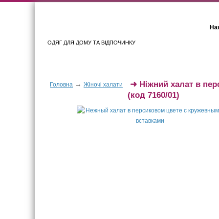
Ная
ОДЯГ ДЛЯ ДОМУ ТА ВІДПОЧИНКУ
Для жінок
Для чоловіків
➜
Ніжний халат в пе
→
Головна
Жіночі халати
(код 7160/01)