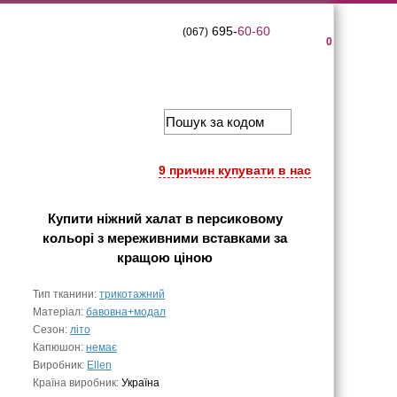
695-
60-60
(067)
0
9 причин купувати в нас
Купити
ніжний халат в персиковому
кольорі з мереживними вставками
за
кращою ціною
Тип тканини:
трикотажний
Матеріал:
бавовна+модал
Сезон:
літо
Капюшон:
немає
Виробник:
Ellen
Країна виробник:
Україна