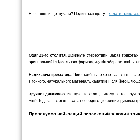
Не знайшли що шукали? Подивіться ще тут:
халати трикотажн
Одяг 21-го століття
. Відкиньте стереотипи! Зараз трикотаж 
оригінальний і з ідеальною формою, яку він зберігає навіть в 
Надихаюча прохолода
. Чого найбільше хочеться в літню сп
з тонкого, натурального матеріалу, халатик! Після його цілющ
Зручно і динамічно
. Ви шукаєте халат, в якому легко і зру
міні? Тоді ваш варіант - халат середньої довжини з рукавом три
Пропонуємо найкращий персиковий жіночий трикота