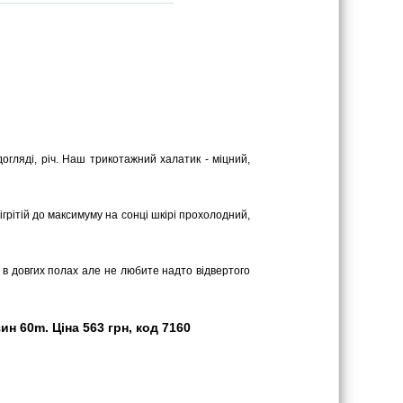
догляді, річ. Наш трикотажний халатик - міцний,
грітій до максимуму на сонці шкірі прохолодний,
ь в довгих полах але не любите надто відвертого
н 60m. Ціна 563 грн, код 7160