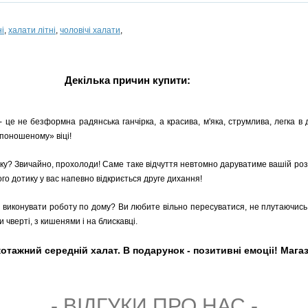
і
,
халати літні
,
чоловічі халати
,
Декілька причин купити:
- це не безформна радянська ганчірка, а красива, м'яка, струмлива, легка в 
«поношеному» віці!
еку? Звичайно, прохолоди! Саме таке відчуття невтомно даруватиме вашій розі
ого дотику у вас напевно відкриється друге дихання!
чно виконувати роботу по дому? Ви любите вільно пересуватися, не плутаючис
 чверті, з кишенями і на блискавці.
жний середній халат. В подарунок - позитивні емоціі! Магази
- ВIДГУКИ ПРО НАС -