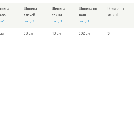
Розмір на
вжина
Ширина
Ширина
Ширина по
халаті
ава
плечей
спини
талії
це?
що це?
що це?
що це?
см
38 см
43 см
102 см
S