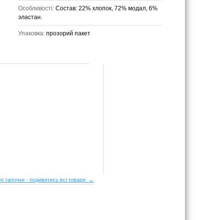
Особливості:
Состав: 22% хлопок, 72% модал, 6%
эластан.
Упаковка:
прозорий пакет
чі тапочки - подивитись всі товари →