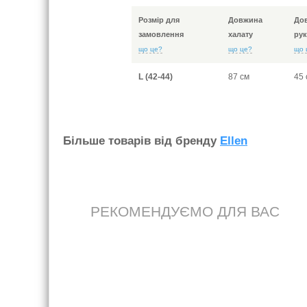
Розмір для
Довжина
До
замовлення
халату
рук
що це?
що це?
що 
L (42-44)
87 см
45 
Бiльше товарiв вiд бренду
Ellen
РЕКОМЕНДУЄМО ДЛЯ ВАС