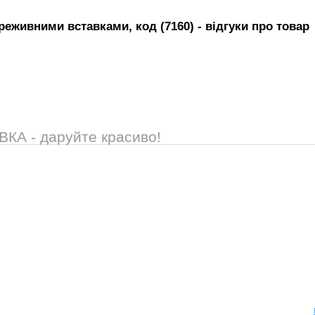
реживними вставками, код (7160)
- вiдгуки про товар
А - даруйте красиво!