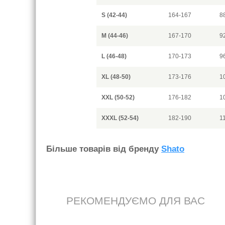
S (42-44)
164-167
8
M (44-46)
167-170
9
L (46-48)
170-173
9
XL (48-50)
173-176
1
XXL (50-52)
176-182
1
XXXL (52-54)
182-190
1
Бiльше товарiв вiд бренду
Shato
РЕКОМЕНДУЄМО ДЛЯ ВАС