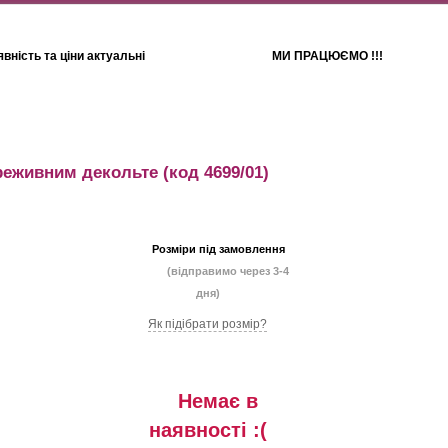
вність та ціни актуальні
МИ ПРАЦЮЄМО !!!
Для дітей
Рушники
ереживним декольте
(код 4699/01)
Розміри під замовлення
(відправимо через 3-4
дня)
Як підібрати розмір?
Немає в
наявностi :(