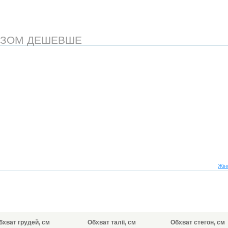
АЗОМ ДЕШЕВШЕ
Жін
бхват грудей, см
Обхват талії, см
Обхват стегон, см