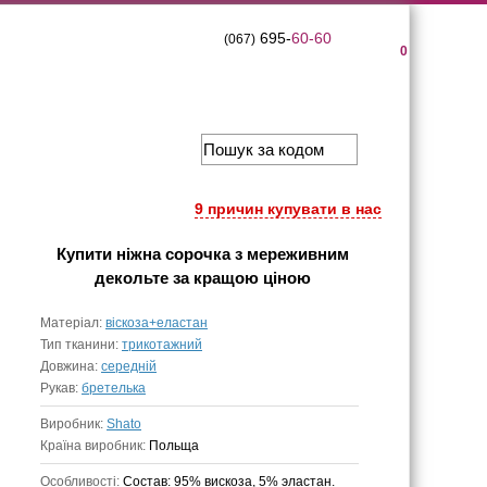
695-
60-60
(067)
0
9 причин купувати в нас
Купити
ніжна сорочка з мереживним
декольте
за кращою ціною
Матеріал:
віскоза+еластан
Тип тканини:
трикотажний
Довжина:
середній
Рукав:
бретелька
Виробник:
Shato
Країна виробник:
Польща
Особливості:
Состав: 95% вискоза, 5% эластан.