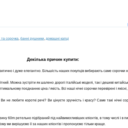
 та сорочка
,
банні рушники
,
домашні капці
Декілька причин купити:
рактично і дуже елегантно. Більшість наших покупців вибирають саме сорочки на
тний. Можна зустріти як шалено дорогі італійські моделі, так і дешеві китайс
мальному поєднанню ціна / якість. Всі наші нічні сорочки перевірені і якісні
. Ви не любите короткі речі? Ви цінуєте зручність і красу? Саме такі нічні с
ину 60m ретельно підібраний під найвимогливіших клієнтів, в тому числі і в пи
му ми вирішуємо її за наших клієнтів і пропонуємо тільки краще.