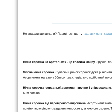
Не знашли що шукали? Подивіться ще тут:
халати легкі
,
халат
Нічна сорочка на бретельках - це класика жанру
. Зручно, п
Якісна нічна сорочка
. Сучасний ринок сорочок дуже різномані
Асортимент магазину 60m.com.ua спеціально підібраний по опти
Нічна сорочка середньої довжини - зручно і універсально
60m.com.ua
Нічна сорочка від перевіреного виробника
. Асортимент магаз
прийнятною ціною - завдання непросте для кожного окремо. То