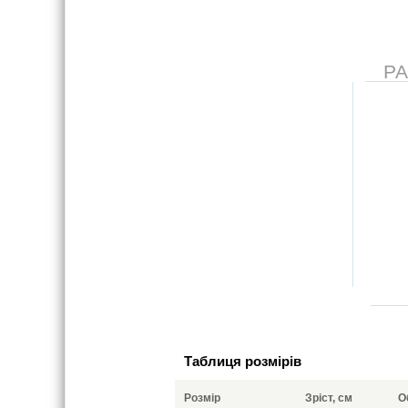
Р
Таблиця розмірів
Розмір
Зріст, см
О