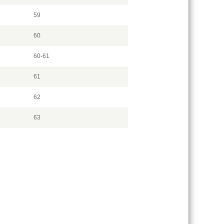
59
60
60-61
61
62
63