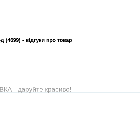
д (4699)
- вiдгуки про товар
А - даруйте красиво!