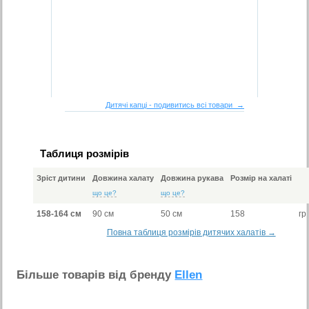
Дитячі капці - подивитись всі товари →
Таблиця розмірів
Зріст дитини
Довжина халату
Довжина рукава
Розмір на халаті
що це?
що це?
158-164 см
90 см
50 см
158
гр
Повна таблиця розмірів дитячих халатів →
Бiльше товарiв вiд бренду
Ellen