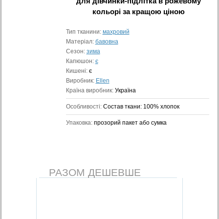
для дівчинки-підлітка в рожевому
кольорі
за кращою ціною
Тип тканини:
махровий
Матеріал:
бавовна
Сезон:
зима
Капюшон:
є
Кишені:
є
Виробник:
Ellen
Країна виробник:
Україна
Особливості:
Состав ткани: 100% хлопок
Упаковка:
прозорий пакет або сумка
РАЗОМ ДЕШЕВШЕ