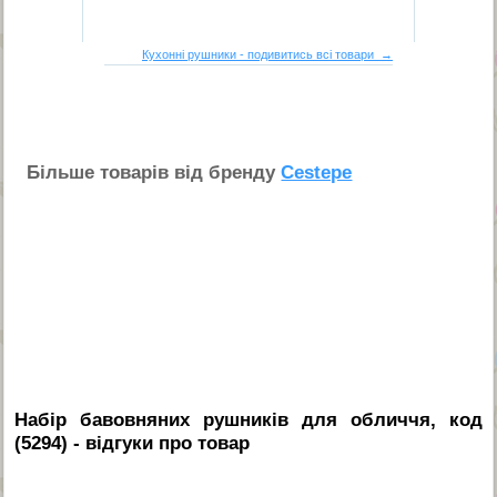
Кухонні рушники - подивитись всі товари →
Бiльше товарiв вiд бренду
Cestepe
Набір бавовняних рушників для обличчя, код
(5294)
- вiдгуки про товар