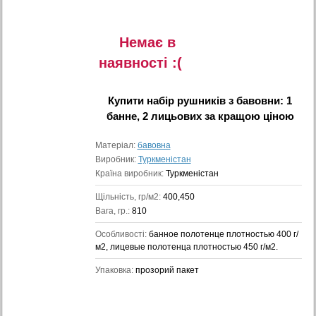
Немає в
наявностi :(
Купити
набір рушників з бавовни: 1
банне, 2 лицьових
за кращою ціною
Матеріал:
бавовна
Виробник:
Туркменістан
Країна виробник:
Туркменістан
Щільність, гр/м2:
400,450
Вага, гр.:
810
Особливості:
банное полотенце плотностью 400 г/
м2, лицевые полотенца плотностью 450 г/м2.
Упаковка:
прозорий пакет