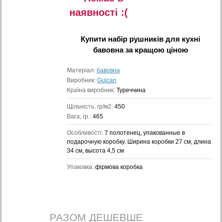
наявностi :(
Купити
набір рушників для кухні
бавовна
за кращою ціною
Матеріал:
бавовна
Виробник:
Gulcan
Країна виробник:
Туреччина
Щільність, гр/м2:
450
Вага, гр.:
465
Особливості:
7 полотенец, упакованные в
подарочную коробку. Ширина коробки 27 см, длина
34 см, высота 4,5 см
Упаковка:
фірмова коробка
РАЗОМ ДЕШЕВШЕ