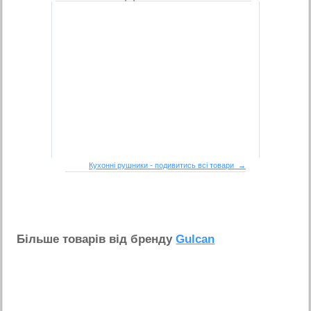
Кухонні рушники - подивитись всі товари →
Бiльше товарiв вiд бренду
Gulcan