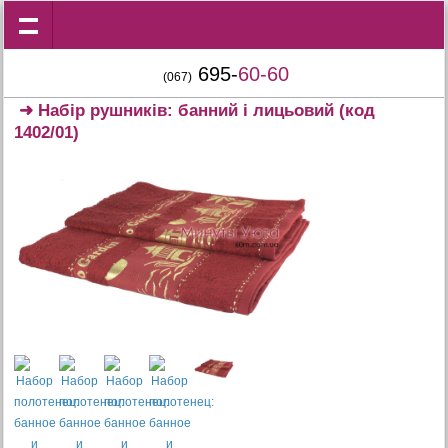
695-
60-60
(067)
➜
Набір рушників: банний і лицьовий
(код
1402/01)