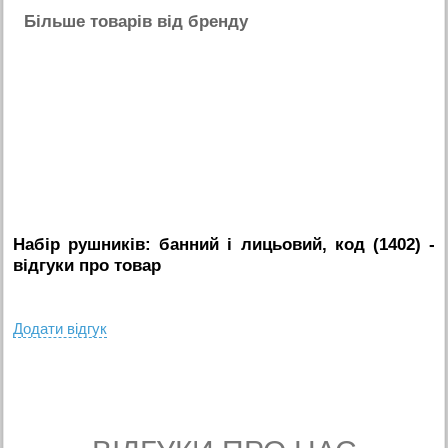
Бiльше товарiв вiд бренду
Набір рушників: банний і лицьовий, код (1402)
-
вiдгуки про товар
Додати вiдгук