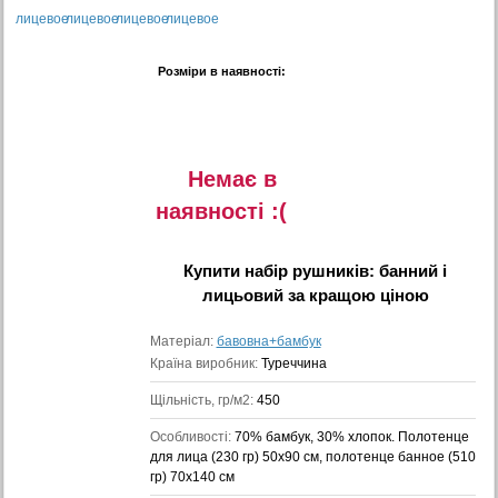
Розміри в наявності:
Немає в
наявностi :(
Купити
набір рушників: банний і
лицьовий
за кращою ціною
Матеріал:
бавовна+бамбук
Країна виробник:
Туреччина
Щільність, гр/м2:
450
Особливості:
70% бамбук, 30% хлопок. Полотенце
для лица (230 гр) 50x90 см, полотенце банное (510
гр) 70x140 см