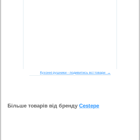
Кухонні рушники - подивитись всі товари →
Бiльше товарiв вiд бренду
Cestepe