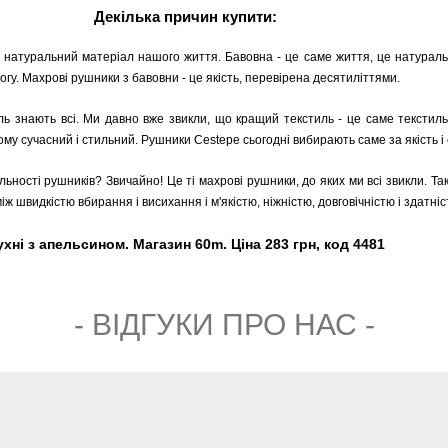
Декілька причин купити:
 натуральний матеріал нашого життя. Бавовна - це саме життя, це натуральн
гу. Махрові рушники з бавовни - це якість, перевірена десятиліттями.
ь знають всі. Ми давно вже звикли, що кращий текстиль - це саме текстиль
ому сучасний і стильний. Рушники Cestepe сьогодні вибирають саме за якість і 
ільності рушників? Звичайно! Це ті махрові рушники, до яких ми всі звикли. Та
ж швидкістю вбирання і висихання і м'якістю, ніжністю, довговічністю і здатні
хні з апельсином. Магазин 60m. Ціна 283 грн, код 4481
- ВIДГУКИ ПРО НАС -