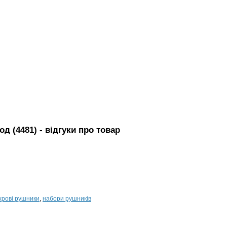
од (4481)
- вiдгуки про товар
хрові рушники
,
набори рушників