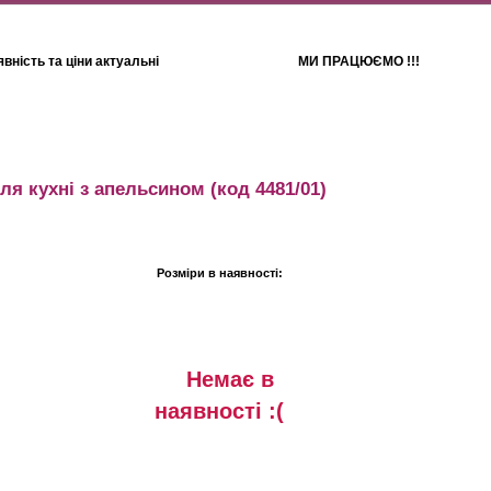
вність та ціни актуальні
МИ ПРАЦЮЄМО !!!
Для дітей
Рушники
ля кухні з апельсином
(код 4481/01)
Розміри в наявності:
Немає в
наявностi :(