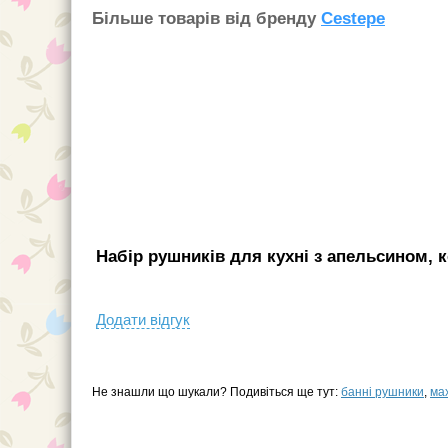
Бiльше товарiв вiд бренду
Cestepe
Набір рушників для кухні з апельсином, к
Додати вiдгук
Не знашли що шукали? Подивіться ще тут:
банні рушники
,
ма