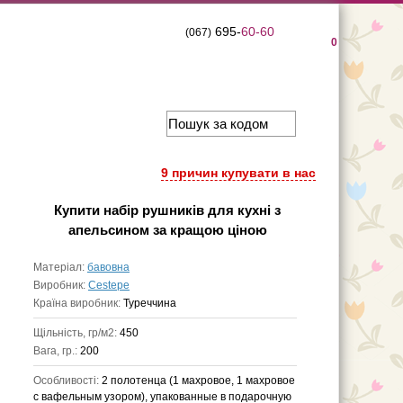
695-
60-60
(067)
0
9 причин купувати в нас
Купити
набір рушників для кухні з
апельсином
за кращою ціною
Матеріал:
бавовна
Виробник:
Cestepe
Країна виробник:
Туреччина
Щільність, гр/м2:
450
Вага, гр.:
200
Особливості:
2 полотенца (1 махровое, 1 махровое
с вафельным узором), упакованные в подарочную