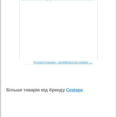
Кухонні рушники - подивитись всі товари →
Бiльше товарiв вiд бренду
Cestepe