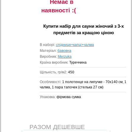
Немає в
наявностi :(
Купити
набір для сауни жіночий з 3-х
предметів
за кращою ціною
В наборі:
спідниця+капці+чалма
Матеріал:
бавовна
Виробник:
Merzuka
Країна виробник:
Туреччина
Щільність, гр/м2:
450
Особливості:
1 полотенце на липучке - 70x140 см, 1
чалма, 1 пара тапочек (стелька 27 см)
Упаковка:
фірмова сумка
РАЗОМ ДЕШЕВШЕ