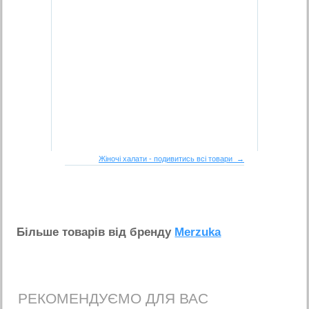
Жіночі халати - подивитись всі товари →
Бiльше товарiв вiд бренду
Merzuka
РЕКОМЕНДУЄМО ДЛЯ ВАС