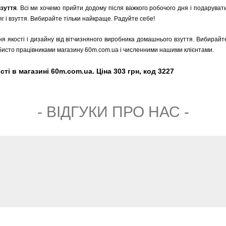
взуття
. Всі ми хочемо прийти додому після важкого робочого дня і подарувати 
 і взуття. Вибирайте тільки найкраще. Радуйте себе!
ня якості і дизайну від вітчизняного виробника домашнього взуття. Вибирайте
обисто працівниками магазину 60m.com.ua і численними нашими клієнтами.
сті в магазині 60m.com.ua. Ціна 303 грн, код 3227
- ВIДГУКИ ПРО НАС -