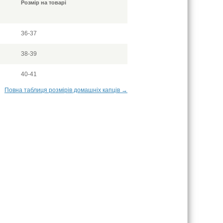
Розмір на товарі
36-37
38-39
40-41
Повна таблиця розмірів домашніх капців →