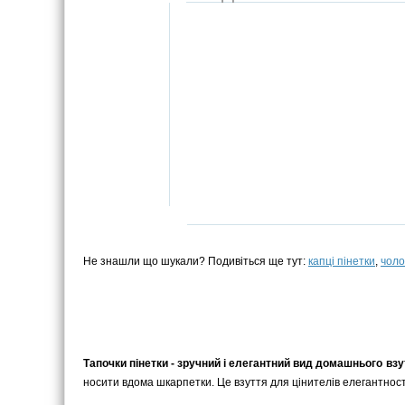
Не знашли що шукали? Подивіться ще тут:
капці пінетки
,
чоло
Тапочки пінетки - зручний і елегантний вид домашнього взу
носити вдома шкарпетки. Це взуття для цінителів елегантності і