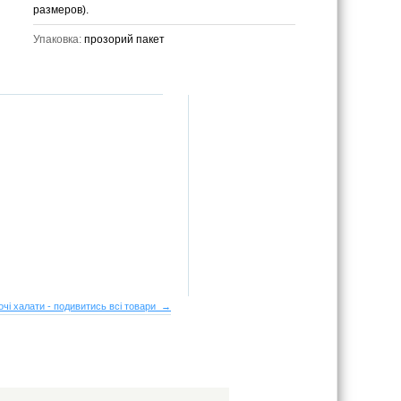
размеров).
Упаковка:
прозорий пакет
очі халати - подивитись всі товари →