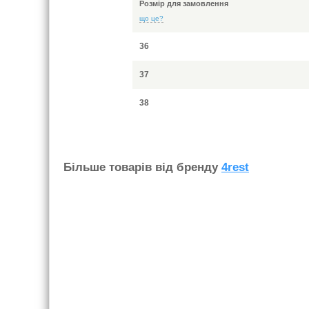
Розмір для замовлення
що це?
36
37
38
Бiльше товарiв вiд бренду
4rest