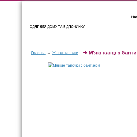
Ная
ОДЯГ ДЛЯ ДОМУ ТА ВІДПОЧИНКУ
Для жінок
Для чоловіків
➜
М'які капці з бант
→
Головна
Жіночі тапочки