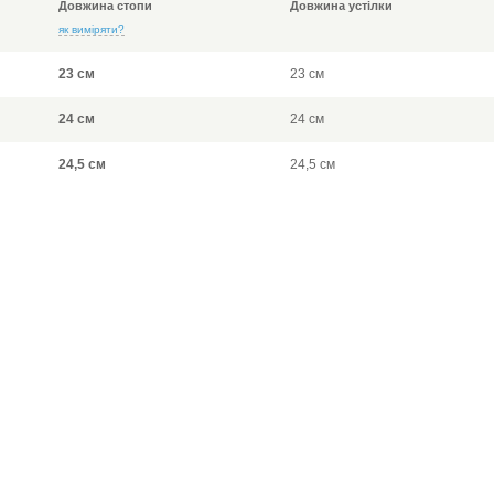
Довжина стопи
Довжина устілки
як виміряти?
23 см
23 см
24 см
24 см
24,5 см
24,5 см