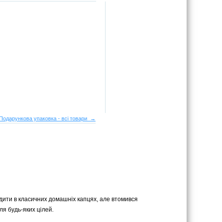
Подарункова упаковка - всі товари →
ходити в класичних домашніх капцях, але втомився
ля будь-яких цілей.