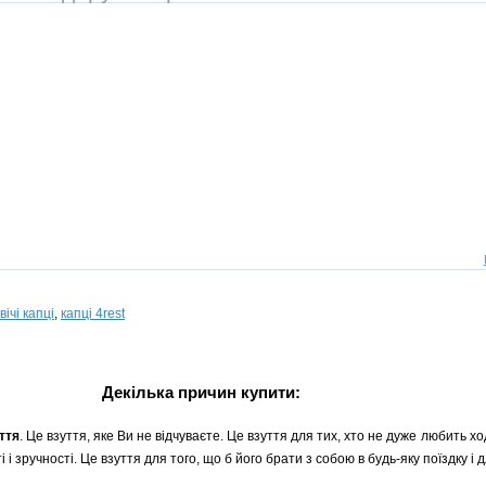
вічі капці
,
капці 4rest
Декілька причин купити:
ття
. Це взуття, яке Ви не відчуваєте. Це взуття для тих, хто не дуже любить 
 зручності. Це взуття для того, що б його брати з собою в будь-яку поїздку і д