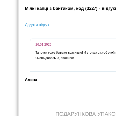
М'які капці з бантиком, код (3227)
- вiдгук
Додати вiдгук
26.01.2026
Тапочки тоже бывают красивые! И это как раз об этой
Очень довольна, спасибо!
Алина
ПОДАРУНКОВА УПАКОВК