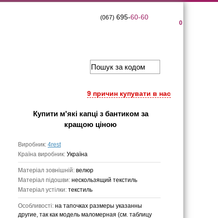
695-
60-60
(067)
0
9 причин купувати в нас
Купити
м'які капці з бантиком
за
кращою ціною
Виробник:
4rest
Країна виробник:
Україна
Матеріал зовнішній:
велюр
Матеріал підошви:
нескользящий текстиль
Матеріал устілки:
текстиль
Особливості:
на тапочках размеры указанны
другие, так как модель маломерная (см. таблицу