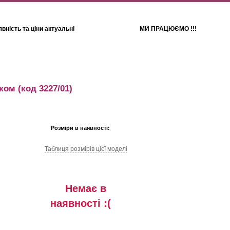
вність та ціни актуальні
МИ ПРАЦЮЄМО !!!
Для дітей
Рушники
иком
(код 3227/01)
Розміри в наявності:
Таблиця розмiрiв цiєї моделi
Немає в
наявностi :(