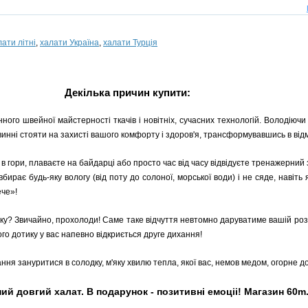
лати літні
,
халати Україна
,
халати Турція
Декілька причин купити:
ного швейної майстерності ткачів і новітніх, сучасних технологій. Володіючи с
овинні стояти на захисті вашого комфорту і здоров'я, трансформувавшись в від
в гори, плаваєте на байдарці або просто час від часу відвідуєте тренажерний 
ирає будь-яку вологу (від поту до солоної, морської води) і не сяде, навіть я
ече»!
еку? Звичайно, прохолоди! Саме таке відчуття невтомно даруватиме вашій розі
ого дотику у вас напевно відкриється друге дихання!
ання зануритися в солодку, м'яку хвилю тепла, якої вас, немов медом, огорне до
довгий халат. В подарунок - позитивні емоціі! Магазин 60m. 