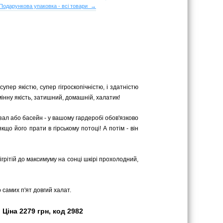
Подарункова упаковка - всі товари →
упер якістю, супер гігроскопічністю, і здатністю
мінну якість, затишний, домашній, халатик!
зал або басейн - у вашому гардеробі обов'язково
кщо його прати в гірському потоці! А потім - він
грітій до максимуму на сонці шкірі прохолодний,
 самих п'ят довгий халат.
Ціна 2279 грн, код 2982