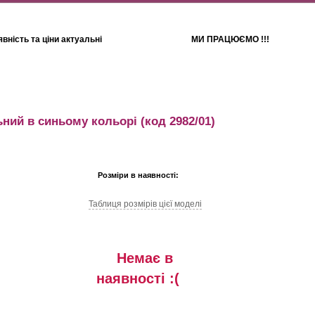
вність та ціни актуальні
МИ ПРАЦЮЄМО !!!
Для дітей
Рушники
ний в синьому кольорі
(код 2982/01)
Розміри в наявності:
Таблиця розмiрiв цiєї моделi
Немає в
наявностi :(