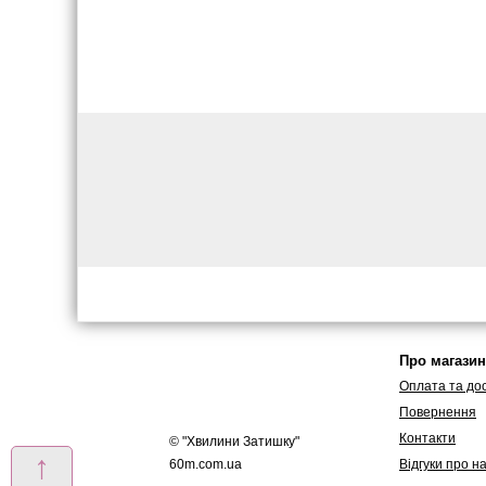
Про магазин
Оплата та до
Повернення
Контакти
© "
Хвилини Затишку
"
↑
60m.com.ua
Вiдгуки про н