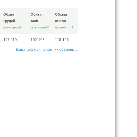
Обхват
Обхват
Обхват
грудей
талії
стегон
як виміряти?
як виміряти?
як виміряти?
117-119
102-108
118-126
Повна таблиця чоловічих розмірів →