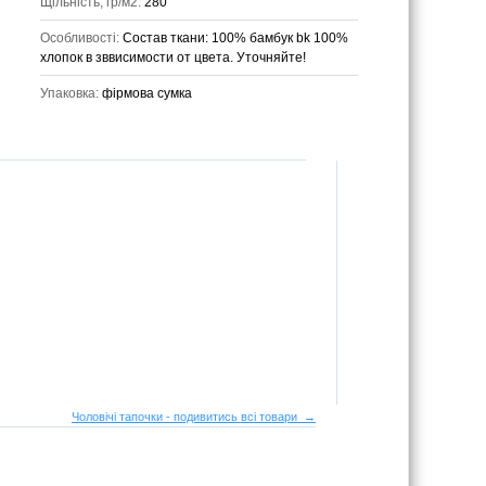
Щільність, гр/м2:
280
Особливості:
Состав ткани: 100% бамбук bk 100%
хлопок в зввисимости от цвета. Уточняйте!
Упаковка:
фірмова сумка
Чоловічі тапочки - подивитись всі товари →