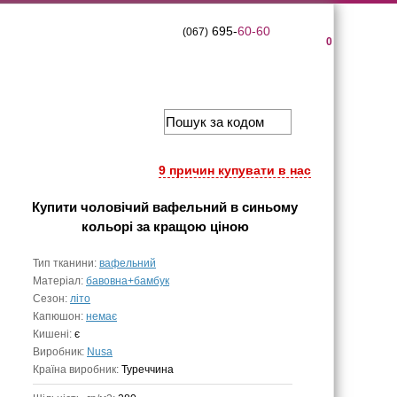
695-
60-60
(067)
0
9 причин купувати в нас
Купити
чоловічий вафельний в синьому
кольорі
за кращою ціною
Тип тканини:
вафельний
Матеріал:
бавовна+бамбук
Сезон:
літо
Капюшон:
немає
Кишені:
є
Виробник:
Nusa
Країна виробник:
Туреччина