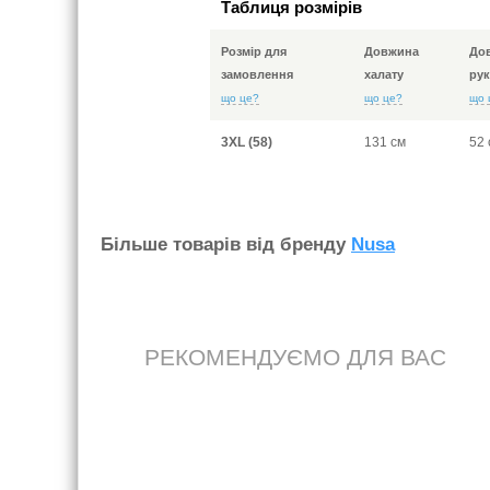
Таблиця розмірів
Розмір для
Довжина
До
замовлення
халату
рук
що це?
що це?
що 
3XL (58)
131 см
52 
Бiльше товарiв вiд бренду
Nusa
РЕКОМЕНДУЄМО ДЛЯ ВАС