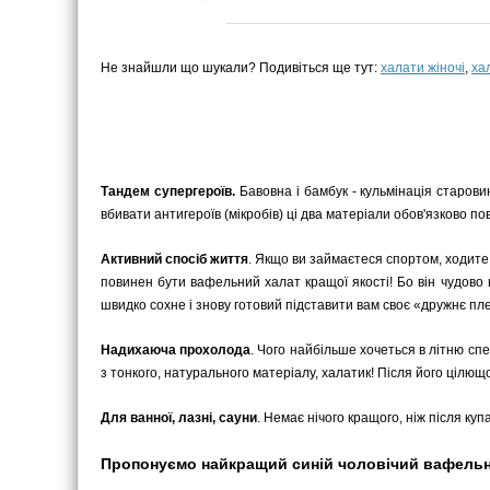
Не знайшли що шукали? Подивіться ще тут:
халати жіночі
,
ха
Тандем супергероїв.
Бавовна і бамбук - кульмінація старовин
вбивати антигероїв (мікробів) ці два матеріали обов'язково п
Активний спосіб життя
. Якщо ви займаєтеся спортом, ходите 
повинен бути вафельний халат кращої якості! Бо він чудово вб
швидко сохне і знову готовий підставити вам своє «дружнє пл
Надихаюча прохолода
. Чого найбільше хочеться в літню сп
з тонкого, натурального матеріалу, халатик! Після його цілющ
Для ванної, лазні, сауни
. Немає нічого кращого, ніж після куп
Пропонуємо найкращий синій чоловічий вафельний 