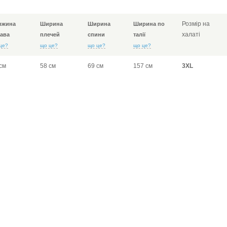
Розмір на
вжина
Ширина
Ширина
Ширина по
халаті
ава
плечей
спини
талії
це?
що це?
що це?
що це?
см
58 см
69 см
157 см
3XL