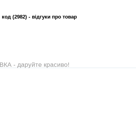
код (2982)
- вiдгуки про товар
А - даруйте красиво!