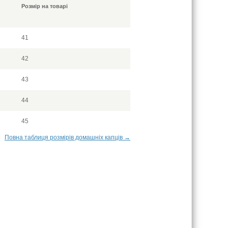
Розмір на товарі
41
42
43
44
45
Повна таблиця розмірів домашніх капців →