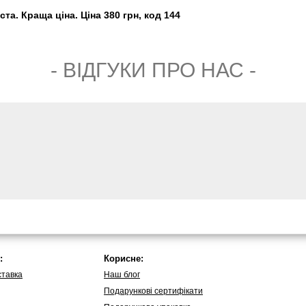
та. Краща ціна. Ціна 380 грн, код 144
- ВIДГУКИ ПРО НАС -
:
Корисне:
ставка
Наш блог
Подарункові сертифікати