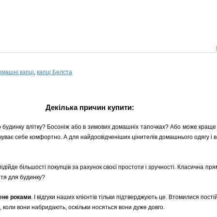
омашні капці
,
капці Белста
Декілька причин купити:
о будинку влітку? Босоніж або в зимових домашніх тапочках? Або може краще 
ідчуває себе комфортно. А для найдосвідченіших цінителів домашнього одягу і в
підійде більшості покупців за рахунок своєї простоти і зручності. Класична п
ття для будинку?
рене роками
. І відгуки наших клієнтів тільки підтверджують це. Втомилися пості
, коли вони набридають, оскільки носяться вони дуже довго.