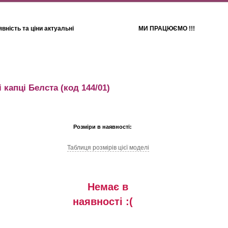
вність та ціни актуальні
МИ ПРАЦЮЄМО !!!
Для дітей
Рушники
і капці Белста
(код 144/01)
Розміри в наявності:
Таблиця розмiрiв цiєї моделi
Немає в
наявностi :(