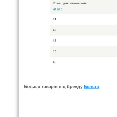
Розмір для замовлення
що це?
41
42
43
44
45
Бiльше товарiв вiд бренду
Белста