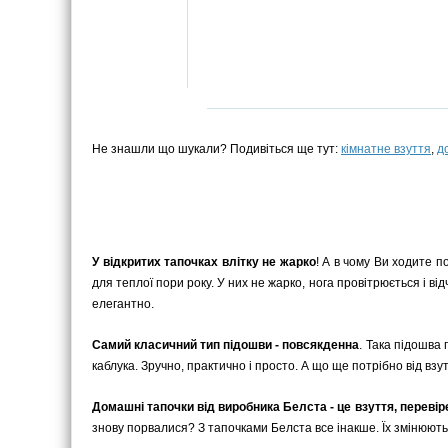
Не знашли що шукали? Подивіться ще тут:
кімнатне взуття
,
д
У відкритих тапочках влітку не жарко
! А в чому Ви ходите п
для теплої пори року. У них не жарко, нога провітрюється і в
елегантно.
Самий класичний тип підошви - повсякденна
. Така підошва 
каблука. Зручно, практично і просто. А що ще потрібно від взу
Домашні тапочки від виробника Белста - це взуття, переві
знову порвалися? З тапочками Белста все інакше. Їх змінюють