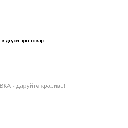
 вiдгуки про товар
А - даруйте красиво!