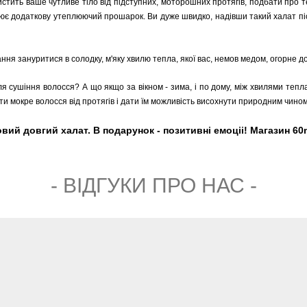
стить ваше чутливе тіло від підступних, моторошних протягів, подбати про те,
рює додаткову утеплюючий прошарок. Ви дуже швидко, надівши такий халат пі
ання зануритися в солодку, м'яку хвилю тепла, якої вас, немов медом, огорне до
ля сушіння волосся? А що якщо за вікном - зима, і по дому, між хвилями тепл
ити мокре волосся від протягів і дати їм можливість висохнути природним чином
 довгий халат. В подарунок - позитивні емоціі! Магазин 60m.
- ВIДГУКИ ПРО НАС -