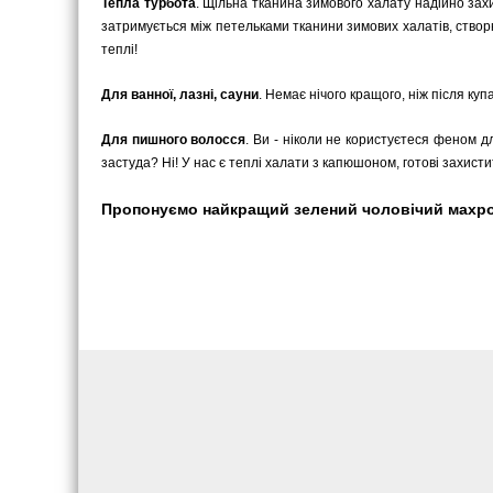
Тепла турбота
. Щільна тканина зимового халату надійно захи
затримується між петельками тканини зимових халатів, ство
теплі!
Для ванної, лазні, сауни
. Немає нічого кращого, ніж після куп
Для пишного волосся
. Ви - ніколи не користуєтеся феном д
застуда? Ні! У нас є теплі халати з капюшоном, готові захист
Пропонуємо найкращий зелений чоловічий махровий