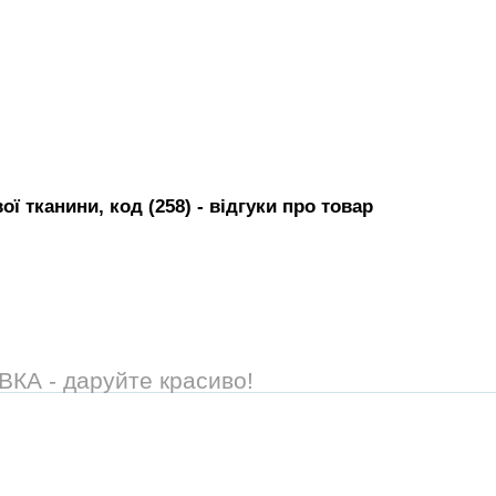
ої тканини, код (258)
- вiдгуки про товар
А - даруйте красиво!