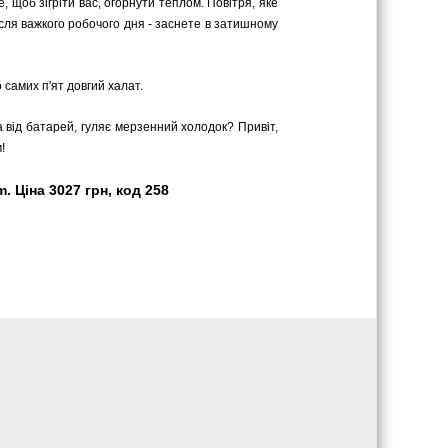
 щоб зігріти вас, огорнути теплом. Повітря, яке
сля важкого робочого дня - заснете в затишному
 самих п'ят довгий халат.
а від батарей, гуляє мерзенний холодок? Привіт,
!
 Ціна 3027 грн, код 258