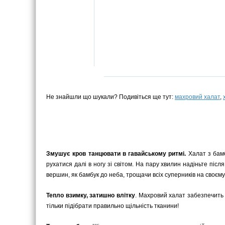
Не знайшли що шукали? Подивіться ще тут:
махровий халат
,
Змушує кров танцювати в гавайському ритмі.
Халат з бамб
рухатися далі в ногу зі світом. На пару хвилин надіньте післ
вершин, як бамбук до неба, трощачи всіх суперників на своєм
Тепло взимку, затишно влітку
. Махровий халат забезпечить 
тільки підібрати правильно щільність тканини!