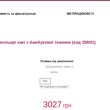
вність та ціни актуальні
МИ ПРАЦЮЄМО !!!
Для дітей
Рушники
кольорі хакі з бамбукової тканини
(код 258/01)
Розміри під замовлення
(відправимо через 1
день)
XXL
Як підібрати розмір?
3027
грн