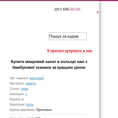
695-
60-60
(067)
0
9 причин купувати в нас
Купити
махровий халат в кольорі хакі з
бамбукової тканини
за кращою ціною
Тип тканини:
махровий
Матеріал:
бамбук
Сезон:
зима
Капюшон:
є
Кишені:
є
Виробник:
Nusa
Країна виробник:
Туреччина