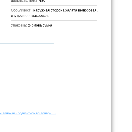
Щільність, гр/м2:
480
Особливості:
наружная сторона халата велюровая,
внутренняя махровая.
Упаковка:
фірмова сумка
чі тапочки - подивитись всі товари →