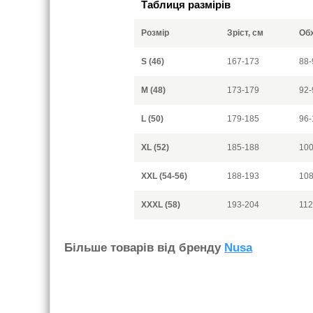
Таблиця размірів
Розмір
Зріст, см
Обх
S (46)
167-173
88-
M (48)
173-179
92-
L (50)
179-185
96-
XL (52)
185-188
100
XXL (54-56)
188-193
108
XXXL (58)
193-204
112
Бiльше товарiв вiд бренду
Nusa