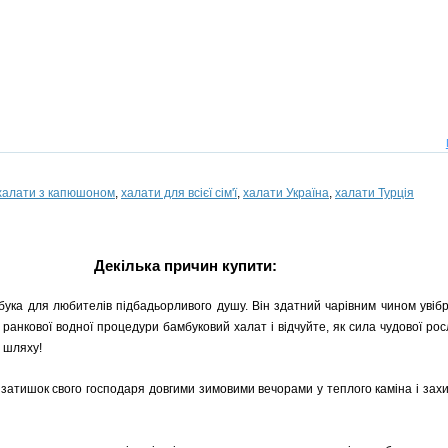
халати з капюшоном
,
халати для всієї сім'ї
,
халати Україна
,
халати Турція
Декілька причин купити:
ука для любителів підбадьорливого душу. Він здатний чарівним чином увібр
я ранкової водної процедури бамбуковий халат і відчуйте, як сила чудової рос
у шляху!
затишок свого господаря довгими зимовими вечорами у теплого каміна і захи