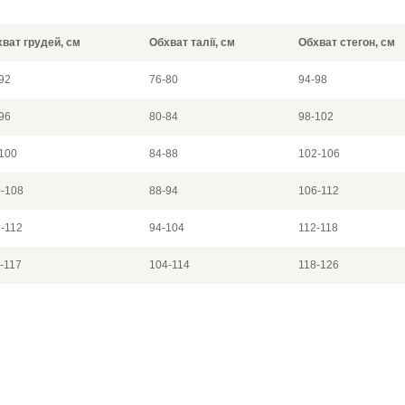
ват грудей, см
Обхват талії, см
Обхват стегон, см
92
76-80
94-98
96
80-84
98-102
100
84-88
102-106
-108
88-94
106-112
-112
94-104
112-118
-117
104-114
118-126