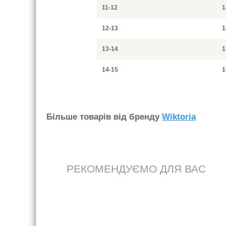
11-12
1
12-13
1
13-14
1
14-15
1
Бiльше товарiв вiд бренду
Wiktoria
РЕКОМЕНДУЄМО ДЛЯ ВАС