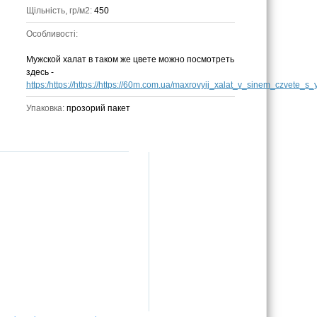
Щільність, гр/м2:
450
Особливості:
Мужской халат в таком же цвете можно посмотреть
здесь -
https:/https://https://https://60m.com.ua/maxrovyij_xalat_v_sinem_czvete_s_
Упаковка:
прозорий пакет