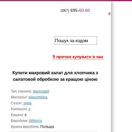
695-
60-60
(067)
0
9 причин купувати в нас
Купити
махровий халат для хлопчика з
салатовой обробкою
за кращою ціною
Тип тканини:
махровий
Матеріал:
мікрофібра
Сезон:
зима
Капюшон:
є
Кишені:
є
Виробник:
Wiktoria
Країна виробник:
Польща