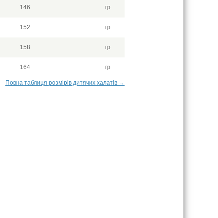
146
гр
152
гр
158
гр
164
гр
Повна таблиця розмірів дитячих халатів →