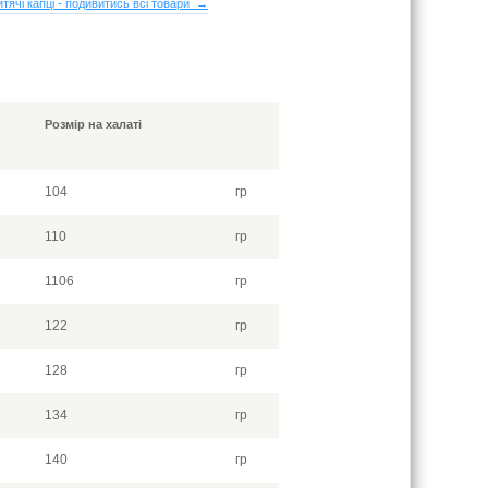
итячі капці - подивитись всі товари →
Розмір на халаті
104
гр
110
гр
1106
гр
122
гр
128
гр
134
гр
140
гр