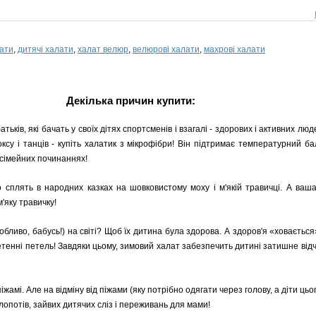
лати
,
дитячі халати
,
халат велюр
,
велюрові халати
,
махрові халати
Декілька причин купити:
атьків, які бачать у своїх дітях спортсменів і взагалі - здорових і активних л
ксу і танців - купіть халатик з мікрофібри! Він підтримає температурний б
 сімейних починаннях!
ко сплять в народних казках на шовковистому моху і м'якій травичці. А ваш
'яку травичку!
обливо, бабусь!) на світі? Щоб їх дитина була здорова. А здоров'я «ховаєтьс
плетенні петель! Завдяки цьому, зимовий халат забезпечить дитині затишне ві
іжамі. Але на відміну від піжами (яку потрібно одягати через голову, а діти ц
клопотів, зайвих дитячих сліз і переживань для мами!