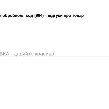
 обробкою, код (994)
- вiдгуки про товар
А - даруйте красиво!