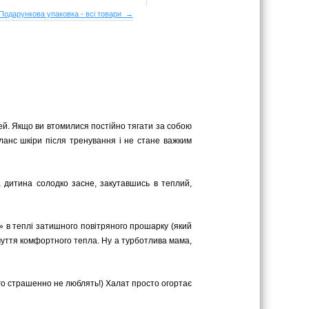
Подарункова упаковка - всі товари →
юдей. Якщо ви втомилися постійно тягати за собою
аланс шкіри після тренування і не стане важким
а дитина солодко засне, закутавшись в теплий,
я» в теплі затишного повітряного прошарку (який
дчуття комфортного тепла. Ну а турботлива мама,
ього страшенно не люблять!) Халат просто огортає