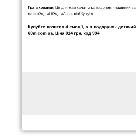
Гра в хованки
. Це для мам халат з капюшоном - надійний зах
малюк?», - «Ні?», - «А, ось він! Ку-ку! ».
Купуйте позитивні емоції, а в подарунок дитячий
60m.com.ua. Ціна 814 грн, код 994