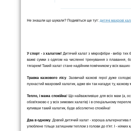
Не знашли що шукали? Подивіться ще тут:
дитячі махрові ха
У спорт - з халатом!
Дитячий халат з мікрофібри - вибір тих б
важкі сумки з одягом на численні тренування з плавання, бо
тягарем! Такий халат стане надійним помічником у всіх ваших
Травка казкового лісу
. Зазвичай казкові герої дуже солод
пухнастий махровий халатик, адже він так нагадує ту, казкову м
Тепло, і мама спокійна
! Що найважливіше для всіх мам (а, ос
обов'язково є у всіх зимових халатів) і в спеціальному пере
купивши такий халатик, буде абсолютно спокійна!
Два в одному
. Довгий дитячий халат - хороша альтернатива п
улюблене тільце затишним теплом з голови до п'ят. І - ніяких 