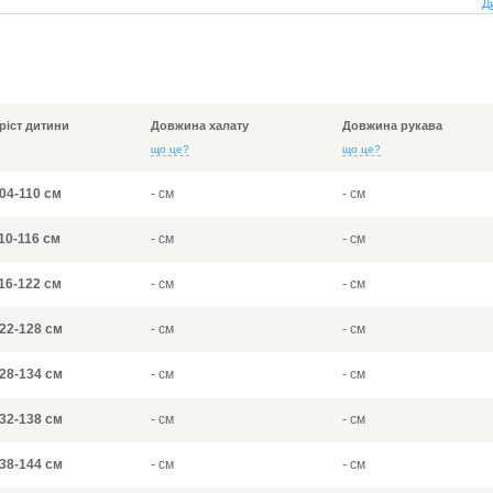
Д
ріст дитини
Довжина халату
Довжина рукава
що це?
що це?
04-110 см
- см
- см
10-116 см
- см
- см
16-122 см
- см
- см
22-128 см
- см
- см
28-134 см
- см
- см
32-138 см
- см
- см
38-144 см
- см
- см