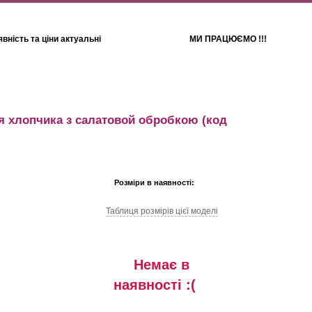
вність та ціни актуальні
МИ ПРАЦЮЄМО !!!
Для дітей
Рушники
я хлопчика з салатовой обробкою
(код
Розміри в наявності:
Таблиця розмiрiв цiєї моделi
Немає в
наявностi :(