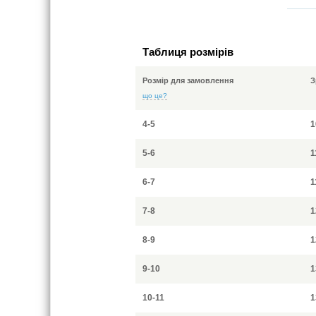
Таблиця розмірів
Розмір для замовлення
З
що це?
4-5
1
5-6
1
6-7
1
7-8
1
8-9
1
9-10
1
10-11
1