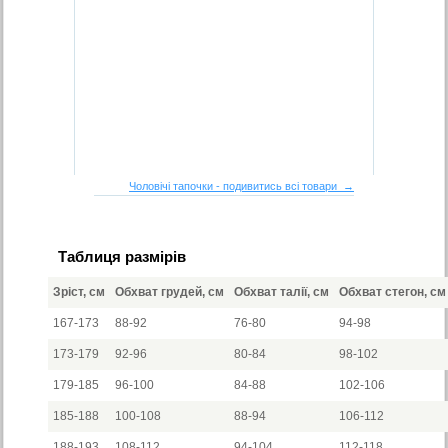
Чоловічі тапочки - подивитись всі товари →
Таблиця размірів
Зріст, см
Обхват грудей, см
Обхват талії, см
Обхват стегон, см
167-173
88-92
76-80
94-98
173-179
92-96
80-84
98-102
179-185
96-100
84-88
102-106
185-188
100-108
88-94
106-112
188-193
108-112
94-104
112-118