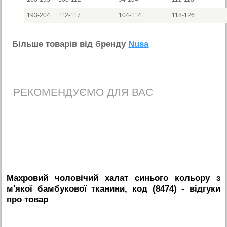
193-204
112-117
104-114
118-126
Бiльше товарiв вiд бренду
Nusa
РЕКОМЕНДУЄМО ДЛЯ ВАС
Махровий чоловічий халат синього кольору з
м'якої бамбукової тканини, код (8474)
- вiдгуки
про товар