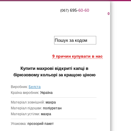
695-
60-60
(067)
0
9 причин купувати в нас
Купити
махрові відкриті капці в
бірюзовому кольорі
за кращою ціною
Виробник:
Белста
Країна виробник:
Україна
Матеріал зовнішній:
махра
Матеріал підошви:
поліуретан
Матеріал устілки:
махра
Упаковка:
прозорий пакет