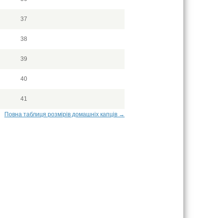
37
38
39
40
41
Повна таблиця розмірів домашніх капців →