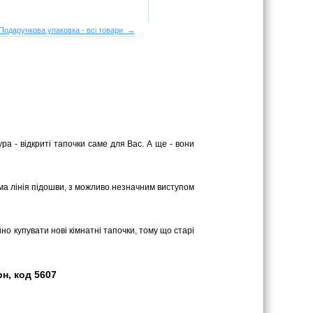
Подарункова упаковка - всі товари →
ра - відкриті тапочки саме для Вас. А ще - вони
ряма лінія підошви, з можливо незначним виступом
йно купувати нові кімнатні тапочки, тому що старі
рн, код 5607