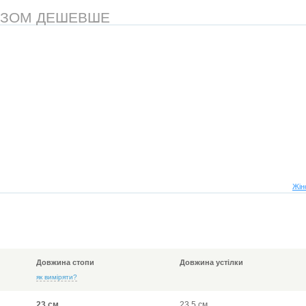
АЗОМ ДЕШЕВШЕ
Жін
Довжина стопи
Довжина устілки
як виміряти?
23 см
23,5 см