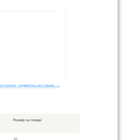
очі халати - подивитись всі товари →
Розмір на товарі
36