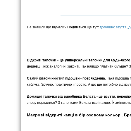
Не знашли що шукали? Подивіться ще тут:
домашнє взуття
,
д
Відкриті тапочки - це універсальні тапочки для будь-якого
дешевші, ніж аналогічні закриті. Так навіщо платити більше? 
Самий класичний тип підошви - повсякденна
. Така підошва 
каблука. Зручно, практично і просто. А що ще потрібно від взу
Домашні тапочки від виробника Белста - це взуття, переві
знову порвалися? З тапочками Белста все інакше. Їх змінюють
Махрові відкриті капці в бірюзовому кольорі. Бре