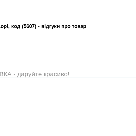
рі, код (5607)
- вiдгуки про товар
А - даруйте красиво!