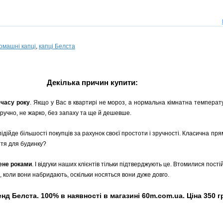
омашні капці
,
капці Белста
Декілька причин купити:
 часу року
. Якщо у Вас в квартирі не мороз, а нормальна кімнатна температу
Зручно, не жарко, без запаху та ще й дешевше.
підійде більшості покупців за рахунок своєї простоти і зручності. Класична п
ття для будинку?
рене роками
. І відгуки наших клієнтів тільки підтверджують це. Втомилися пості
, коли вони набридають, оскільки носяться вони дуже довго.
нд Белста. 100% в наявності в магазині 60m.com.ua. Ціна 350 г