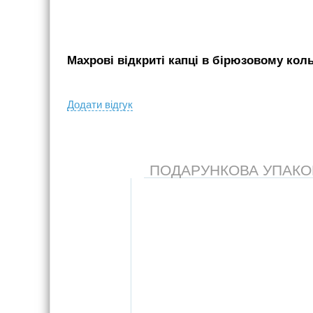
Махрові відкриті капці в бірюзовому кольо
Додати вiдгук
ПОДАРУНКОВА УПАКОВК