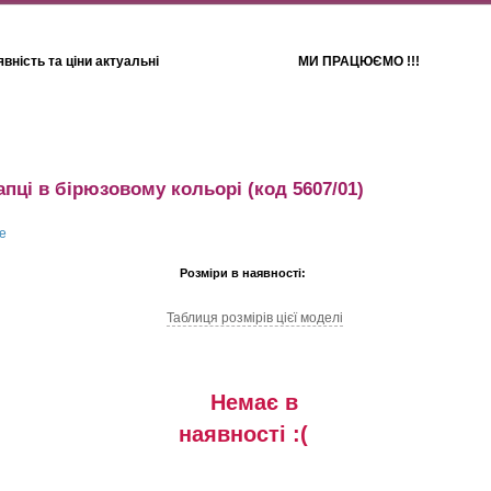
вність та ціни актуальні
МИ ПРАЦЮЄМО !!!
Для дітей
Рушники
капці в бірюзовому кольорі
(код 5607/01)
Розміри в наявності:
Таблиця розмiрiв цiєї моделi
Немає в
наявностi :(