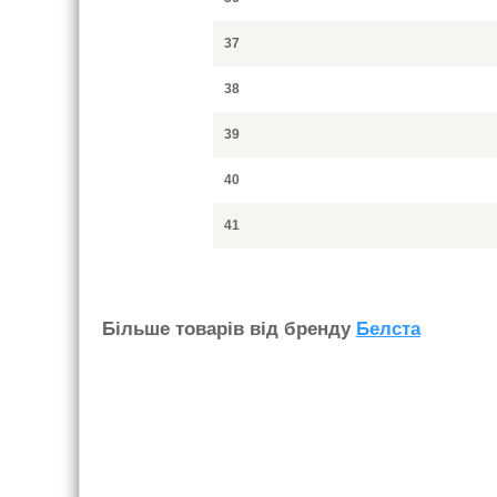
37
38
39
40
41
Бiльше товарiв вiд бренду
Белста