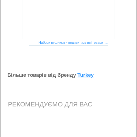
Набори рушників - подивитись всі товари →
Бiльше товарiв вiд бренду
Turkey
РЕКОМЕНДУЄМО ДЛЯ ВАС