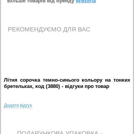
Бiльше товарiв вiд бренду
Wiktoria
РЕКОМЕНДУЄМО ДЛЯ ВАС
Літня сорочка темно-синього кольору на тонких
бретельках, код (3880)
- вiдгуки про товар
Додати вiдгук
ПОДАРУНКОВА УПАКОВКА -