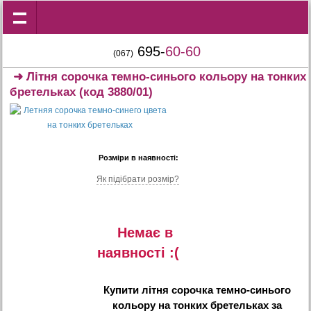
695-
60-60
(067)
➜
Літня сорочка темно-синього кольору на тонких
бретельках
(код 3880/01)
Розміри в наявності:
Як підібрати розмір?
Немає в
наявностi :(
Купити
літня сорочка темно-синього
кольору на тонких бретельках
за