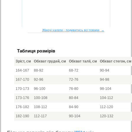
Жіночі халати - подивитись всі товари →
Таблиця розмірів
Зріст, см
Обхват грудей, см
Обхват талії, см
Обхват стегон, см
164-167
88-92
68-72
90-94
167-170
92-96
72-76
94-98
170-173
96-100
76-80
98-104
173-176
100-108
80-84
104-112
176-182
108-112
84-90
112-120
182-190
112-117
90-104
120-132