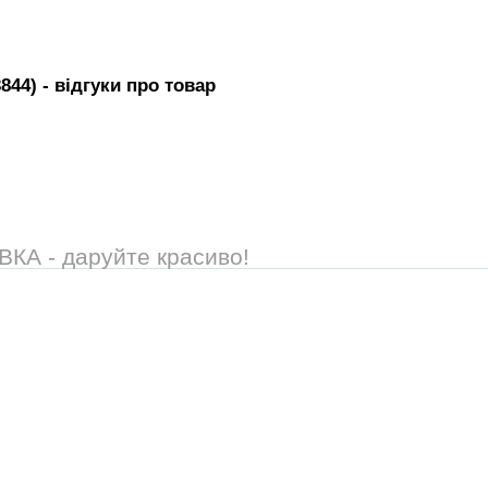
3844)
- вiдгуки про товар
А - даруйте красиво!