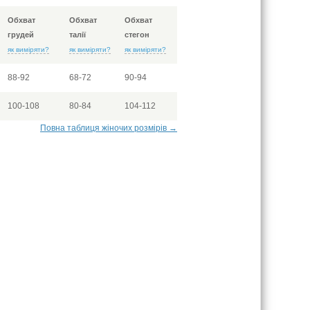
Обхват
Обхват
Обхват
грудей
талії
стегон
як виміряти?
як виміряти?
як виміряти?
88-92
68-72
90-94
100-108
80-84
104-112
Повна таблиця жіночих розмірів →