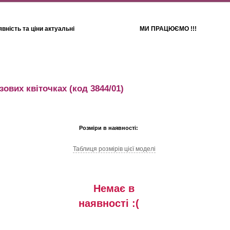
вність та ціни актуальні
МИ ПРАЦЮЄМО !!!
Для дітей
Рушники
юзових квіточках
(код 3844/01)
Розміри в наявності:
Таблиця розмiрiв цiєї моделi
Немає в
наявностi :(