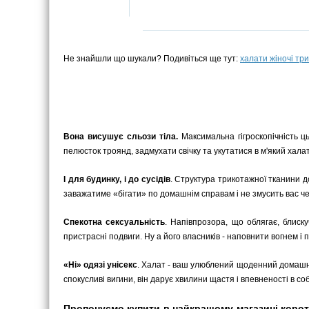
Не знайшли що шукали? Подивіться ще тут:
халати жіночі тр
Вона висушує сльози тіла.
Максимальна гігроскопічність ць
пелюсток троянд, задмухати свічку та укутатися в м'який ха
І для будинку, і до сусідів
. Структура трикотажної тканини д
заважатиме «бігати» по домашнім справам і не змусить вас чер
Спекотна сексуальність
. Напівпрозора, що облягає, блиск
пристрасні подвиги. Ну а його власників - наповнити вогнем і
«Ні» одязі унісекс
. Халат - ваш улюблений щоденний домашні
спокусливі вигини, він дарує хвилини щастя і впевненості в соб
Пропонуємо купити в найкращому магазині корот