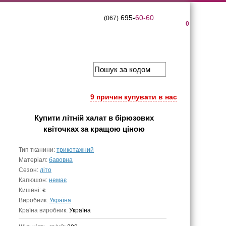
695-
60-60
(067)
0
9 причин купувати в нас
Купити
літній халат в бірюзових
квіточках
за кращою ціною
Тип тканини:
трикотажний
Матеріал:
бавовна
Сезон:
літо
Капюшон:
немає
Кишені:
є
Виробник:
Україна
Країна виробник:
Україна