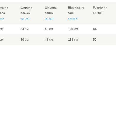
Розмір на
вжина
Ширина
Ширина
Ширина по
халаті
ава
плечей
спини
талії
це?
що це?
що це?
що це?
см
34 см
42 см
104 см
44
см
36 см
48 см
118 см
50