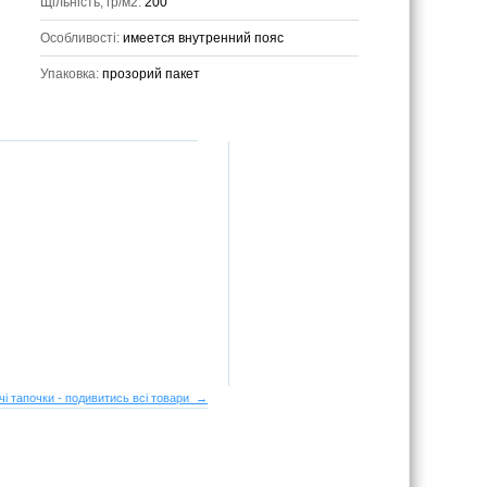
Щільність, гр/м2:
200
Особливості:
имеется внутренний пояс
Упаковка:
прозорий пакет
чі тапочки - подивитись всі товари →