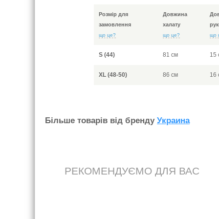
Розмір для
Довжина
До
замовлення
халату
рук
що це?
що це?
що 
S (44)
81 см
15 
XL (48-50)
86 см
16 
Бiльше товарiв вiд бренду
Украина
РЕКОМЕНДУЄМО ДЛЯ ВАС