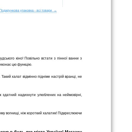
Подарункова упаковка - всі товари →
удського кіно! Повільно встати з пінної ванни з
виконає цю функцію.
Такий халат відмінно підніме настрій вранці, не
ик здатний надихнути улюблених на неймовірні,
му вогнищі, ніж короткий халатик! Підкреслюючи
ою в будь-яке місто України! Магазин