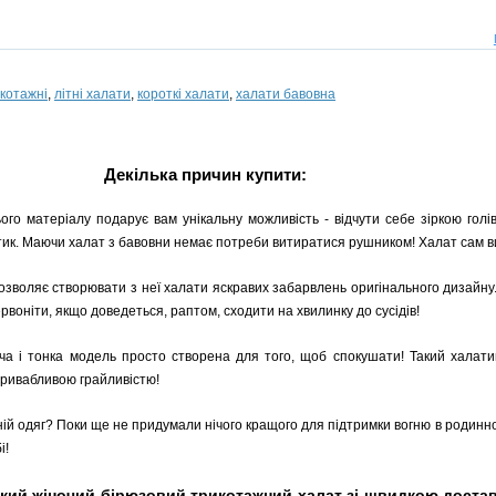
икотажні
,
літні халати
,
короткі халати
,
халати бавовна
Декілька причин купити:
ого матеріалу подарує вам унікальну можливість - відчути себе зіркою голів
латик. Маючи халат з бавовни немає потреби витиратися рушником! Халат сам 
озволяє створювати з неї халати яскравих забарвлень оригінального дизайну. 
воніти, якщо доведеться, раптом, сходити на хвилинку до сусідів!
уча і тонка модель просто створена для того, щоб спокушати! Такий халат
 привабливою грайливістю!
й одяг? Поки ще не придумали нічого кращого для підтримки вогню в родинно
і!
кий жіночий бірюзовий трикотажний халат зі швидкою доставк