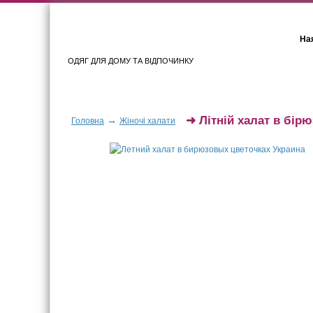
Ная
ОДЯГ ДЛЯ ДОМУ ТА ВІДПОЧИНКУ
Для жінок
Для чоловіків
➜
Літній халат в бір
→
Головна
Жіночі халати