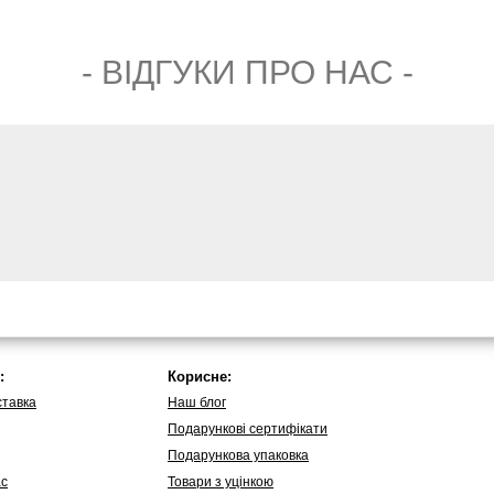
- ВIДГУКИ ПРО НАС -
:
Корисне:
ставка
Наш блог
Подарункові сертифікати
Подарункова упаковка
ас
Товари з уцінкою