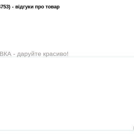
4753)
- вiдгуки про товар
А - даруйте красиво!