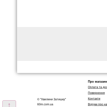
Про магазин
Оплата та до
Повернення
Контакти
© "
Хвилини Затишку
"
↑
60m.com.ua
Вiдгуки про н