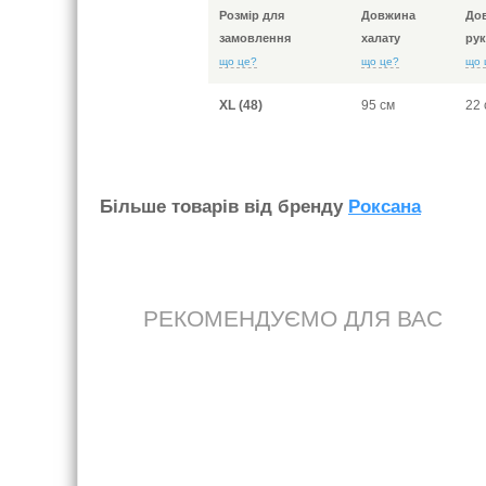
Розмір для
Довжина
До
замовлення
халату
рук
що це?
що це?
що 
XL (48)
95 см
22 
Бiльше товарiв вiд бренду
Роксана
РЕКОМЕНДУЄМО ДЛЯ ВАС