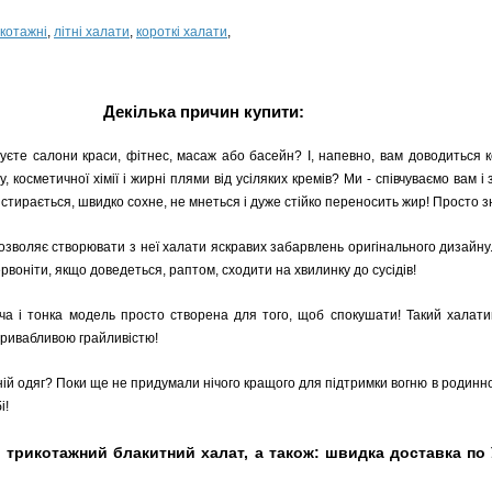
икотажні
,
літні халати
,
короткі халати
,
Декілька причин купити:
ідуєте салони краси, фітнес, масаж або басейн? І, напевно, вам доводиться 
, косметичної хімії і жирні плями від усіляких кремів? Ми - співчуваємо вам 
о стирається, швидко сохне, не мнеться і дуже стійко переносить жир! Просто 
озволяє створювати з неї халати яскравих забарвлень оригінального дизайну. 
воніти, якщо доведеться, раптом, сходити на хвилинку до сусідів!
уча і тонка модель просто створена для того, щоб спокушати! Такий халат
 привабливою грайливістю!
й одяг? Поки ще не придумали нічого кращого для підтримки вогню в родинно
і!
ий трикотажний блакитний халат, а також: швидка доставка по 