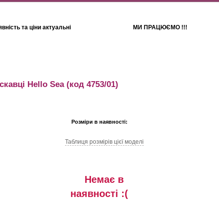
вність та ціни актуальні
МИ ПРАЦЮЄМО !!!
Для дітей
Рушники
скавці Hello Sea
(код 4753/01)
Розміри в наявності:
Таблиця розмiрiв цiєї моделi
Немає в
наявностi :(