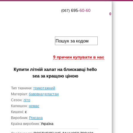
695-
60-60
(067)
0
9 причин купувати в нас
Купити
літній халат на блискавці hello
sea
за кращою ціною
Тип тканини:
трикотажний
Матеріал:
бавовна+еластан
Сезон:
літо
Капюшон:
немає
Кишені:
є
Виробник:
Роксана
Країна виробник:
Україна