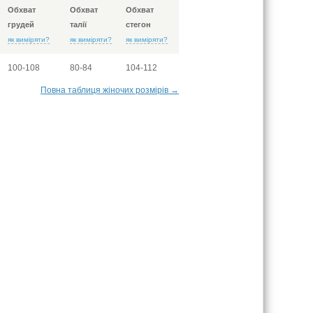
Обхват
Обхват
Обхват
грудей
талії
стегон
як виміряти?
як виміряти?
як виміряти?
100-108
80-84
104-112
Повна таблиця жіночих розмірів →