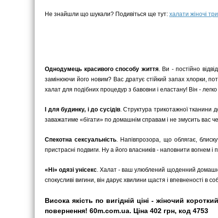
Не знайшли що шукали? Подивіться ще тут:
халати жіночі тр
Однодумець красивого способу життя
. Ви - постійно відв
замінюючи його новим? Вас дратує стійкий запах хлорки, поту
халат для подібних процедур з бавовни і еластану! Він - легк
І для будинку, і до сусідів
. Структура трикотажної тканини д
заважатиме «бігати» по домашнім справам і не змусить вас чер
Спекотна сексуальність
. Напівпрозора, що облягає, блиск
пристрасні подвиги. Ну а його власників - наповнити вогнем і
«Ні» одязі унісекс
. Халат - ваш улюблений щоденний домашні
спокусливі вигини, він дарує хвилини щастя і впевненості в соб
Висока якість по вигідній ціні - жіночий коротк
повернення! 60m.com.ua. Ціна 402 грн, код 4753