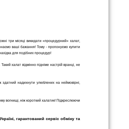
кожні три місяці викидати «процедурний» халат,
і знаємо ваші бажання! Тому - пропонуємо купити
знахідка для подібних процедур!
Такий халат відмінно підніме настрій вранці, не
ик здатний надихнути улюблених на неймовірні,
му вогнищі, ніж короткий халатик! Підкреслюючи
Україні, гарантований сервіс обміну та