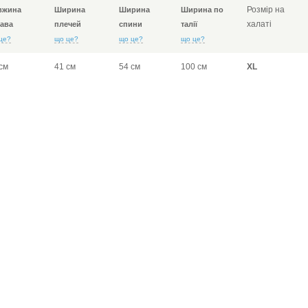
Розмір на
вжина
Ширина
Ширина
Ширина по
халаті
ава
плечей
спини
талії
це?
що це?
що це?
що це?
см
41 см
54 см
100 см
XL